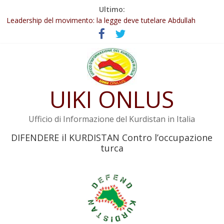
Salta
Ultimo:
Abdullah Öcalan: Le legge negativa deve essere trasformata in
al
legge positiva
contenuto
Leadership del movimento: la legge deve tutelare Abdullah
Öcalan e l’intero movimento
Commissione donne del KNK: Şengal è di nuovo sotto minaccia
Non tenere conto della situazione di Rêber Apo ostacolerebbe
l’attuazione della legge
Il KNK chiede un’azione internazionale contro i crimini di guerra
UIKI ONLUS
dell’Iran
Ufficio di Informazione del Kurdistan in Italia
DIFENDERE il KURDISTAN Contro l’occupazione
turca