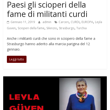
Paesi gli scioperi della
fame di militanti curdi
,
,
,
Gennaio 11, 2019
admin
Carceri
CURDI
EUROPA
Leyla
,
,
,
,
Guven
Scioperi della fame
Silenzio
Strasburgo
Turchia
Anche i militanti curdi che sono in sciopero della fame a
Strasburgo hanno aderito alla marcia parigina del 12
gennaio.
Leggi tutto