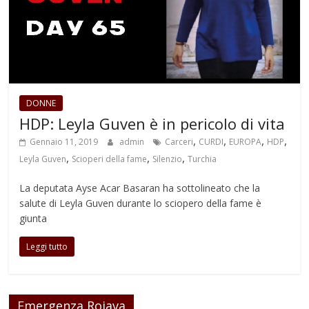
DONNE
HDP: Leyla Guven è in pericolo di vita
,
,
,
,
Gennaio 11, 2019
admin
Carceri
CURDI
EUROPA
HDP
,
,
,
Leyla Guven
Scioperi della fame
Silenzio
Turchia
La deputata Ayse Acar Basaran ha sottolineato che la
salute di Leyla Guven durante lo sciopero della fame è
giunta
Leggi tutto
Emergenza Rojava