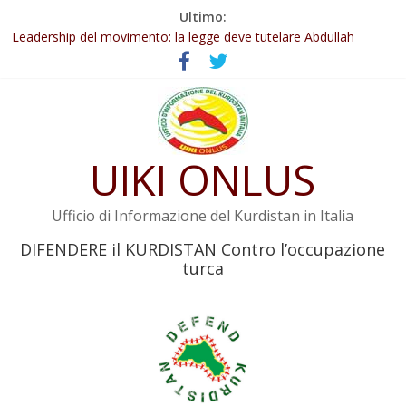
Salta
Ultimo:
Abdullah Öcalan: Le legge negativa deve essere trasformata in
al
legge positiva
contenuto
Leadership del movimento: la legge deve tutelare Abdullah
Öcalan e l’intero movimento
Commissione donne del KNK: Şengal è di nuovo sotto minaccia
Non tenere conto della situazione di Rêber Apo ostacolerebbe
l’attuazione della legge
UIKI ONLUS
Il KNK chiede un’azione internazionale contro i crimini di guerra
dell’Iran
Ufficio di Informazione del Kurdistan in Italia
DIFENDERE il KURDISTAN Contro l’occupazione
turca