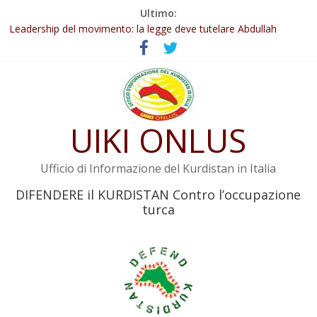
Salta
Ultimo:
Abdullah Öcalan: Le legge negativa deve essere trasformata in
al
legge positiva
contenuto
Leadership del movimento: la legge deve tutelare Abdullah
Öcalan e l’intero movimento
Commissione donne del KNK: Şengal è di nuovo sotto minaccia
Non tenere conto della situazione di Rêber Apo ostacolerebbe
l’attuazione della legge
Il KNK chiede un’azione internazionale contro i crimini di guerra
UIKI ONLUS
dell’Iran
Ufficio di Informazione del Kurdistan in Italia
DIFENDERE il KURDISTAN Contro l’occupazione
turca