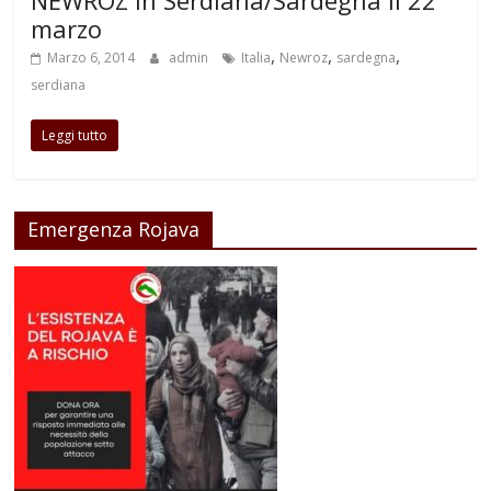
NEWROZ in Serdiana/Sardegna il 22
marzo
,
,
,
Marzo 6, 2014
admin
Italia
Newroz
sardegna
serdiana
Leggi tutto
Emergenza Rojava