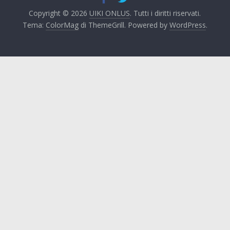
Copyright © 2026
UIKI ONLUS
. Tutti i diritti riservati.
Tema:
ColorMag
di ThemeGrill. Powered by
WordPress
.