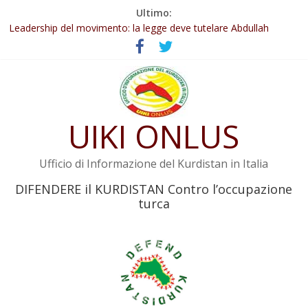
Salta
Ultimo:
al
Abdullah Öcalan: Le legge negativa deve essere trasformata in
contenuto
legge positiva
Leadership del movimento: la legge deve tutelare Abdullah
Öcalan e l’intero movimento
Commissione donne del KNK: Şengal è di nuovo sotto minaccia
Non tenere conto della situazione di Rêber Apo ostacolerebbe
l’attuazione della legge
UIKI ONLUS
Il KNK chiede un’azione internazionale contro i crimini di guerra
dell’Iran
Ufficio di Informazione del Kurdistan in Italia
DIFENDERE il KURDISTAN Contro l’occupazione
turca