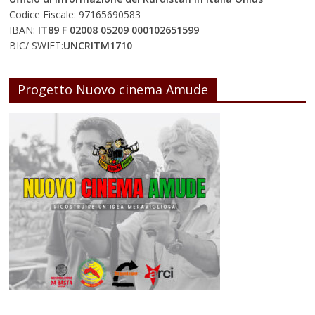
Codice Fiscale: 97165690583
IBAN:
IT89 F 02008 05209 000102651599
BIC/ SWIFT:
UNCRITM1710
Progetto Nuovo cinema Amude