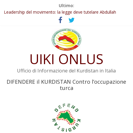
Salta
Ultimo:
Abdullah Öcalan: Le legge negativa deve essere trasformata in
al
legge positiva
contenuto
Leadership del movimento: la legge deve tutelare Abdullah
Öcalan e l’intero movimento
Commissione donne del KNK: Şengal è di nuovo sotto minaccia
Non tenere conto della situazione di Rêber Apo ostacolerebbe
l’attuazione della legge
Il KNK chiede un’azione internazionale contro i crimini di guerra
UIKI ONLUS
dell’Iran
Ufficio di Informazione del Kurdistan in Italia
DIFENDERE il KURDISTAN Contro l’occupazione
turca