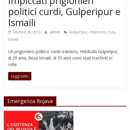
Impiccati prigionieri
politici curdi, Gulperipur e
Ismaili
,
,
,
Ottobre 28, 2013
admin
GUlperipur
Impiccato
Iran
Ismaili
Un prigioniero politico curdo iraniano, Hebibulla Gulperipur,
di 29 anni, Reza Ismaili, di 35 anni sono stati trasferiti in
cella
Leggi tutto
Emergenza Rojava