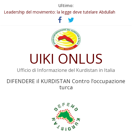
Salta
Ultimo:
al
Leadership del movimento: la legge deve tutelare Abdullah
contenuto
Öcalan e l’intero movimento
Commissione donne del KNK: Şengal è di nuovo sotto minaccia
Non tenere conto della situazione di Rêber Apo ostacolerebbe
l’attuazione della legge
Il KNK chiede un’azione internazionale contro i crimini di guerra
dell’Iran
UIKI ONLUS
Abdullah Öcalan: Le legge negativa deve essere trasformata in
legge positiva
Ufficio di Informazione del Kurdistan in Italia
DIFENDERE il KURDISTAN Contro l’occupazione
turca