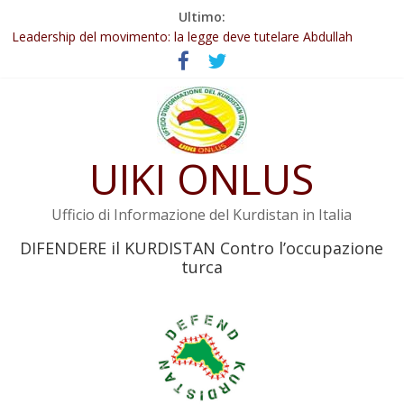
Salta
Ultimo:
al
Leadership del movimento: la legge deve tutelare Abdullah
contenuto
Öcalan e l’intero movimento
Commissione donne del KNK: Şengal è di nuovo sotto minaccia
Non tenere conto della situazione di Rêber Apo ostacolerebbe
l’attuazione della legge
Il KNK chiede un’azione internazionale contro i crimini di guerra
dell’Iran
UIKI ONLUS
Abdullah Öcalan: Le legge negativa deve essere trasformata in
legge positiva
Ufficio di Informazione del Kurdistan in Italia
DIFENDERE il KURDISTAN Contro l’occupazione
turca