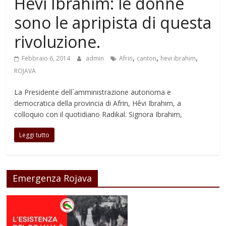
Hêvi Ibrahim: le donne
sono le apripista di questa
rivoluzione.
,
,
,
Febbraio 6, 2014
admin
Afrin
canton
hevi ibrahim
ROJAVA
La Presidente dell´amministrazione autonoma e
democratica della provincia di Afrin, Hêvi Ibrahim, a
colloquio con il quotidiano Radikal. Signora Ibrahim,
Leggi tutto
Emergenza Rojava