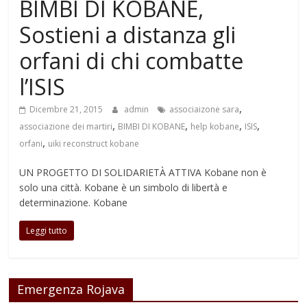
BIMBI DI KOBANE,
Sostieni a distanza gli
orfani di chi combatte
l’ISIS
,
Dicembre 21, 2015
admin
associaizone sara
,
,
,
,
associazione dei martiri
BIMBI DI KOBANE
help kobane
ISIS
,
orfani
uiki reconstruct kobane
UN PROGETTO DI SOLIDARIETÀ ATTIVA Kobane non è
solo una città. Kobane è un simbolo di libertà e
determinazione. Kobane
Leggi tutto
Emergenza Rojava