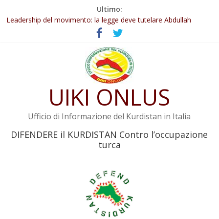
Salta
Ultimo:
Abdullah Öcalan: Le legge negativa deve essere trasformata in
al
legge positiva
contenuto
Leadership del movimento: la legge deve tutelare Abdullah
Öcalan e l’intero movimento
Commissione donne del KNK: Şengal è di nuovo sotto minaccia
Non tenere conto della situazione di Rêber Apo ostacolerebbe
l’attuazione della legge
Il KNK chiede un’azione internazionale contro i crimini di guerra
UIKI ONLUS
dell’Iran
Ufficio di Informazione del Kurdistan in Italia
DIFENDERE il KURDISTAN Contro l’occupazione
turca