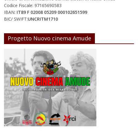
Codice Fiscale: 97165690583
IBAN:
IT89 F 02008 05209 000102651599
BIC/ SWIFT:
UNCRITM1710
Progetto Nuovo cinema Amude