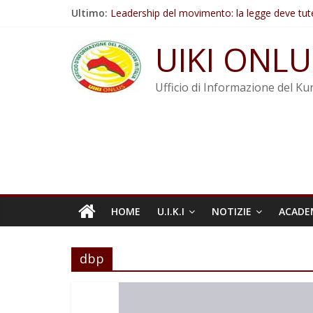
Salta
Ultimo:
Leadership del movimento: la legge deve tut
al
Commissione donne del KNK: Şengal è di nu
contenuto
Non tenere conto della situazione di Rêber A
UIKI ONLU
Il KNK chiede un’azione internazionale contro i
Abdullah Öcalan: Le legge negativa deve esse
Ufficio di Informazione del Kur
HOME
U.I.K.I
NOTIZIE
ACADE
dbp