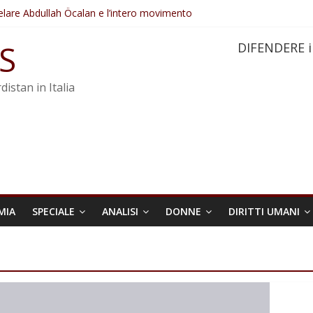
elare Abdullah Öcalan e l’intero movimento
ovo sotto minaccia
po ostacolerebbe l’attuazione della legge
S
DIFENDERE i
 crimini di guerra dell’Iran
re trasformata in legge positiva
distan in Italia
MIA
SPECIALE
ANALISI
DONNE
DIRITTI UMANI