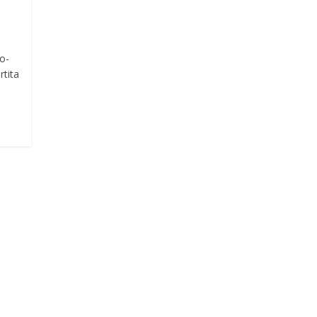
o-
rtita