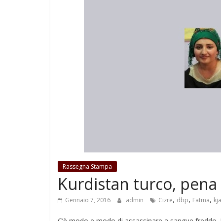
Rassegna Stampa
Kurdistan turco, pena 
,
,
,
Gennaio 7, 2016
admin
Cizre
dbp
Fatma
kj
C’è modo e modo di assassinare a sangue freddo. I 