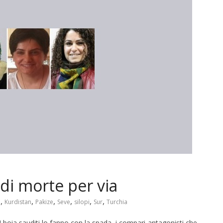
di morte per via
,
,
,
,
,
,
a
Kurdistan
Pakize
Seve
silopi
Sur
Turchia
boia sauditi lo fanno con la spada, i compari-antagonisti che