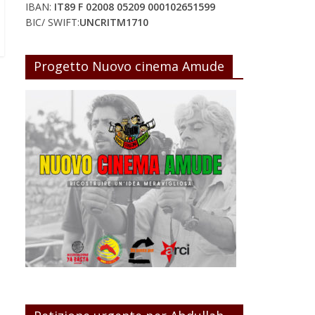
IBAN:
IT89 F 02008 05209 000102651599
BIC/ SWIFT:
UNCRITM1710
Progetto Nuovo cinema Amude