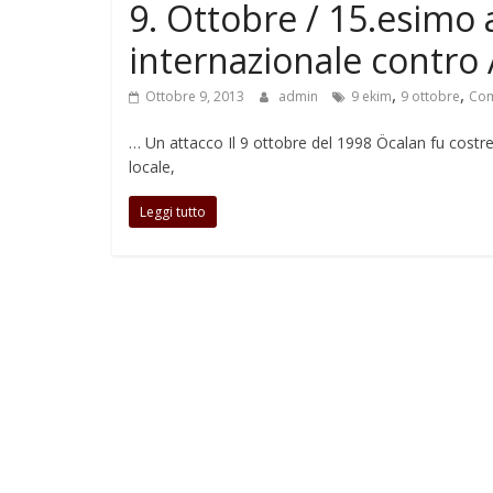
9. Ottobre / 15.esimo
internazionale contro
,
,
Ottobre 9, 2013
admin
9 ekim
9 ottobre
Com
… Un attacco Il 9 ottobre del 1998 Öcalan fu costr
locale,
Leggi tutto