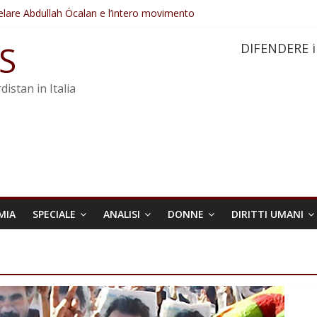
elare Abdullah Öcalan e l’intero movimento
ovo sotto minaccia
po ostacolerebbe l’attuazione della legge
S
DIFENDERE i
 crimini di guerra dell’Iran
re trasformata in legge positiva
distan in Italia
MIA
SPECIALE
ANALISI
DONNE
DIRITTI UMANI