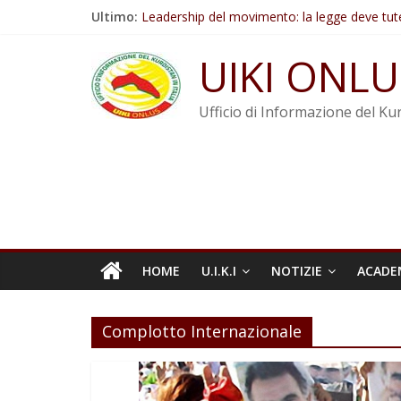
Salta
Ultimo:
Leadership del movimento: la legge deve tut
al
Commissione donne del KNK: Şengal è di nu
contenuto
Non tenere conto della situazione di Rêber A
UIKI ONLU
Il KNK chiede un’azione internazionale contro i
Abdullah Öcalan: Le legge negativa deve esse
Ufficio di Informazione del Kur
HOME
U.I.K.I
NOTIZIE
ACADE
Complotto Internazionale