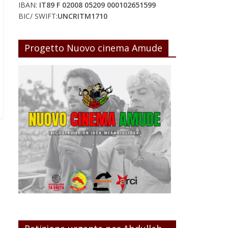
IBAN:
IT89 F 02008 05209 000102651599
BIC/ SWIFT:
UNCRITM1710
Progetto Nuovo cinema Amude