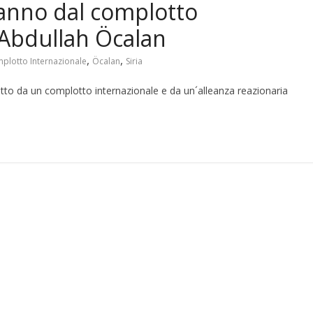
 anno dal complotto
 Abdullah Öcalan
,
,
plotto Internazionale
Öcalan
Siria
etto da un complotto internazionale e da un´alleanza reazionaria