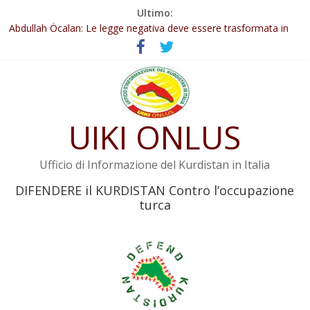
Salta
Ultimo:
Il KNK chiede un’azione internazionale contro i crimini di guerra
al
dell’Iran
contenuto
Abdullah Öcalan: Le legge negativa deve essere trasformata in
legge positiva
Inizia la seconda fase del processo
Commissione donne del KNK: Şengal è di nuovo sotto minaccia
Non tenere conto della situazione di Rêber Apo ostacolerebbe
l’attuazione della legge
UIKI ONLUS
Ufficio di Informazione del Kurdistan in Italia
DIFENDERE il KURDISTAN Contro l’occupazione
turca