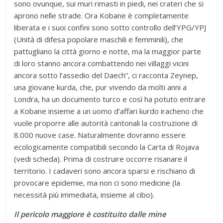
sono ovunque, sui muri rimasti in piedi, nei crateri che si
aprono nelle strade. Ora Kobane è completamente
liberata e i suoi confini sono sotto controllo dell’YPG/YPJ
(Unità di difesa popolare maschili e femminili), che
pattugliano la città giorno e notte, ma la maggior parte
di loro stanno ancora combattendo nei villaggi vicini
ancora sotto l’assedio del Daech”, ci racconta Zeynep,
una giovane kurda, che, pur vivendo da molti anni a
Londra, ha un documento turco e così ha potuto entrare
a Kobane insieme a un uomo d’affari kurdo iracheno che
vuole proporre alle autorità cantonali la costruzione di
8.000 nuove case. Naturalmente dovranno essere
ecologicamente compatibili secondo la Carta di Rojava
(vedi scheda). Prima di costruire occorre risanare il
territorio. I cadaveri sono ancora sparsi e rischiano di
provocare epidemie, ma non ci sono medicine (la
necessità più immediata, insieme al cibo).
Il pericolo maggiore è costituito dalle mine