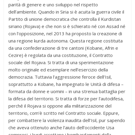
parità di genere e uno sviluppo nel rispetto
dell’ambiente. Quando in Siria si è acuita la guerra civile il
Partito di unione democratica che controlla il Kurdistan
siriano (Rojava) e che non si è schierato né con Assad né
con l’opposizione, nel 2013 ha proposto la creazione di
una regione kurda autonoma. Questa regione costituita
da una confederazione di tre cantoni (Kobane, Afrin e
Cezire) è regolata da una costituzione, il Contratto
sociale del Rojava. Si tratta di una sperimentazione
molto originale ed esemplare nell’esercizio della
democrazia. Tuttavia l’aggressione feroce dell’Isil,
soprattutto a Kobane, ha impegnato le Unità di difesa –
formata da donne e uomini – in una strenua battaglia per
la difesa del territorio. Si tratta di forze per l’autodifesa,
perché il Rojava si oppone alla militarizzazione del
territorio, com’è scritto nel Contratto sociale. Eppure,
per combattere la violenza inaudita dell’Isil, pur sapendo
che aveva ottenuto anche l’aiuto dell’occidente Usa
compresi, i kurdi accettano i bombardamenti della