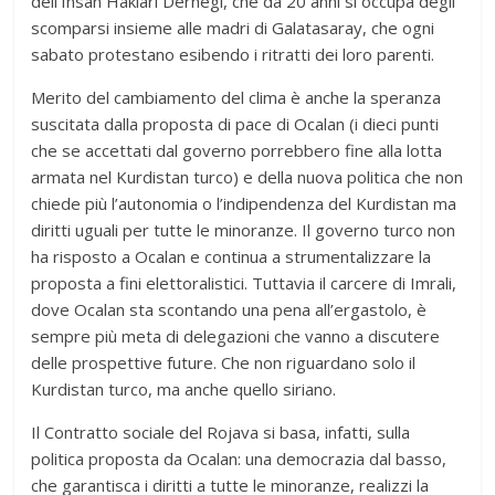
dell’Insan Haklari Dernegi, che da 20 anni si occupa degli
scomparsi insieme alle madri di Galatasaray, che ogni
sabato protestano esibendo i ritratti dei loro parenti.
Merito del cambiamento del clima è anche la speranza
suscitata dalla proposta di pace di Ocalan (i dieci punti
che se accettati dal governo porrebbero fine alla lotta
armata nel Kurdistan turco) e della nuova politica che non
chiede più l’autonomia o l’indipendenza del Kurdistan ma
diritti uguali per tutte le minoranze. Il governo turco non
ha risposto a Ocalan e continua a strumentalizzare la
proposta a fini elettoralistici. Tuttavia il carcere di Imrali,
dove Ocalan sta scontando una pena all’ergastolo, è
sempre più meta di delegazioni che vanno a discutere
delle prospettive future. Che non riguardano solo il
Kurdistan turco, ma anche quello siriano.
Il Contratto sociale del Rojava si basa, infatti, sulla
politica proposta da Ocalan: una democrazia dal basso,
che garantisca i diritti a tutte le minoranze, realizzi la