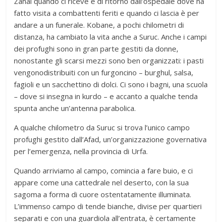
Zahal quando ci riceve è di ritorno dall’ospedale dove ha
fatto visita a combattenti feriti e quando ci lascia è per
andare a un funerale. Kobane, a pochi chilometri di
distanza, ha cambiato la vita anche a Suruc. Anche i campi
dei profughi sono in gran parte gestiti da donne,
nonostante gli scarsi mezzi sono ben organizzati: i pasti
vengonodistribuiti con un furgoncino – burghul, salsa,
fagioli e un sacchettino di dolci. Ci sono i bagni, una scuola
– dove si insegna in kurdo – e accanto a qualche tenda
spunta anche un’antenna parabolica.
A qualche chilometro da Suruc si trova l’unico campo
profughi gestito dall’Afad, un’organizzazione governativa
per l’emergenza, nella provincia di Urfa.
Quando arriviamo al campo, comincia a fare buio, e ci
appare come una cattedrale nel deserto, con la sua
sagoma a forma di cuore ostentatamente illuminata.
L’immenso campo di tende bianche, divise per quartieri
separati e con una guardiola all’entrata, è certamente