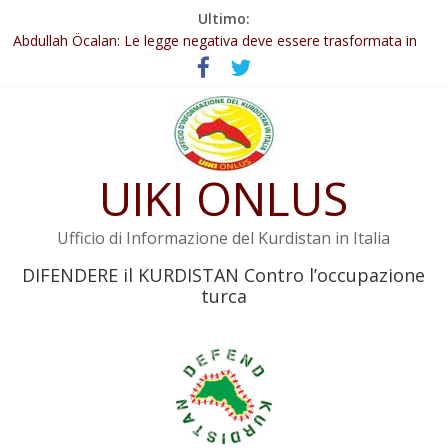
Salta
Ultimo:
Il KNK chiede un’azione internazionale contro i crimini di guerra
al
dell’Iran
contenuto
Abdullah Öcalan: Le legge negativa deve essere trasformata in
legge positiva
Inizia la seconda fase del processo
Commissione donne del KNK: Şengal è di nuovo sotto minaccia
Non tenere conto della situazione di Rêber Apo ostacolerebbe
UIKI ONLUS
l’attuazione della legge
Ufficio di Informazione del Kurdistan in Italia
DIFENDERE il KURDISTAN Contro l’occupazione
turca