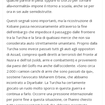
qualche parete in piedi. Eppure lo sforzo per tornare
alla«normalità» impone il ritorno a scuola, anche se per
ora in sei aule semidistrutte.
Questi segnali sono importanti, ma la ricostruzione di
Kobane passa necessariamente attraverso la fine
dell’embargo che impedisce il passaggio dalle frontiere
tra la Turchia e la Siria di qualsiasi merce che non sia
considerata aiuto strettamente umanitario. Proprio dalla
Turchia sono invece passati tutti gli aiuti agli oppositori
di Assad, compresi quelli diretti ai terroristi del Fronte al
Nusra e dell’Isil (soldi, armi e combattenti) e provenienti
dai paesi del Golfo ma anche dall’occidente. «Sono circa
2.000 i camion carichi di armi che sono passati da qui»,
sostiene l’avvocato Moharem Erbew, che abbiamo
incontrato a Diyarbakir. La Turchia ha certamente
giocato un ruolo molto sporco in questa guerra e
continua a farlo. Occorre una pressione internazionale
per porre fine a questa situazione, ce l’hanno chiesto
tutti i rappresentanti kurdi che abbiamo incontrato.