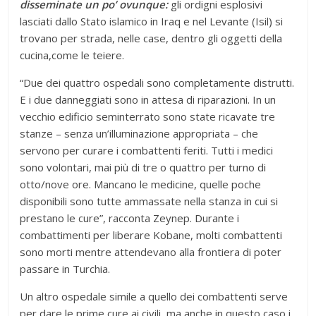
disseminate un po’ ovunque:
gli ordigni esplosivi
lasciati dallo Stato islamico in Iraq e nel Levante (Isil) si
trovano per strada, nelle case, dentro gli oggetti della
cucina,come le teiere.
“Due dei quattro ospedali sono completamente distrutti.
E i due danneggiati sono in attesa di riparazioni. In un
vecchio edificio seminterrato sono state ricavate tre
stanze – senza un’illuminazione appropriata – che
servono per curare i combattenti feriti. Tutti i medici
sono volontari, mai più di tre o quattro per turno di
otto/nove ore. Mancano le medicine, quelle poche
disponibili sono tutte ammassate nella stanza in cui si
prestano le cure”, racconta Zeynep. Durante i
combattimenti per liberare Kobane, molti combattenti
sono morti mentre attendevano alla frontiera di poter
passare in Turchia.
Un altro ospedale simile a quello dei combattenti serve
per dare le prime cure ai civili, ma anche in questo caso i