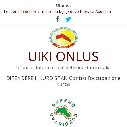
Salta
Ultimo:
Abdullah Öcalan: Le legge negativa deve essere trasformata in
al
legge positiva
contenuto
Leadership del movimento: la legge deve tutelare Abdullah
Öcalan e l’intero movimento
Commissione donne del KNK: Şengal è di nuovo sotto minaccia
Non tenere conto della situazione di Rêber Apo ostacolerebbe
l’attuazione della legge
UIKI ONLUS
Il KNK chiede un’azione internazionale contro i crimini di guerra
dell’Iran
Ufficio di Informazione del Kurdistan in Italia
DIFENDERE il KURDISTAN Contro l’occupazione
turca