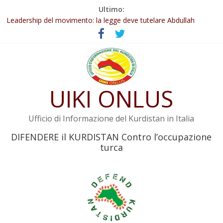
Salta
Ultimo:
al
Leadership del movimento: la legge deve tutelare Abdullah
contenuto
Öcalan e l’intero movimento
Commissione donne del KNK: Şengal è di nuovo sotto minaccia
Non tenere conto della situazione di Rêber Apo ostacolerebbe
l’attuazione della legge
Il KNK chiede un’azione internazionale contro i crimini di guerra
dell’Iran
UIKI ONLUS
Abdullah Öcalan: Le legge negativa deve essere trasformata in
legge positiva
Ufficio di Informazione del Kurdistan in Italia
DIFENDERE il KURDISTAN Contro l’occupazione
turca