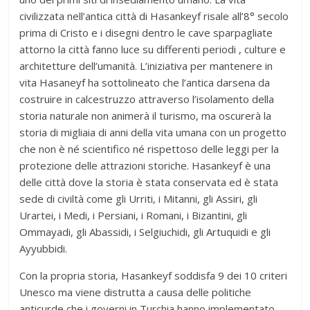
civilizzata nell’antica città di Hasankeyf risale all’8° secolo
prima di Cristo e i disegni dentro le cave sparpagliate
attorno la città fanno luce su differenti periodi , culture e
architetture dell’umanità. L’iniziativa per mantenere in
vita Hasaneyf ha sottolineato che l’antica darsena da
costruire in calcestruzzo attraverso l’isolamento della
storia naturale non animerà il turismo, ma oscurerà la
storia di migliaia di anni della vita umana con un progetto
che non è né scientifico né rispettoso delle leggi per la
protezione delle attrazioni storiche. Hasankeyf è una
delle città dove la storia è stata conservata ed è stata
sede di civiltà come gli Urriti, i Mitanni, gli Assiri, gli
Urartei, i Medi, i Persiani, i Romani, i Bizantini, gli
Ommayadi, gli Abassidi, i Selgiuchidi, gli Artuquidi e gli
Ayyubbidi.
Con la propria storia, Hasankeyf soddisfa 9 dei 10 criteri
Unesco ma viene distrutta a causa delle politiche
anticurde che i governi in Turchia hanno implementato