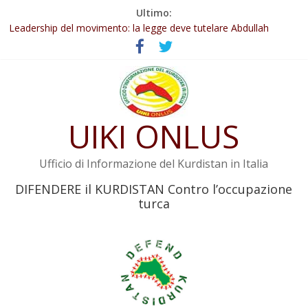
Salta
Ultimo:
Abdullah Öcalan: Le legge negativa deve essere trasformata in
al
legge positiva
contenuto
Leadership del movimento: la legge deve tutelare Abdullah
Öcalan e l’intero movimento
Commissione donne del KNK: Şengal è di nuovo sotto minaccia
Non tenere conto della situazione di Rêber Apo ostacolerebbe
l’attuazione della legge
UIKI ONLUS
Il KNK chiede un’azione internazionale contro i crimini di guerra
dell’Iran
Ufficio di Informazione del Kurdistan in Italia
DIFENDERE il KURDISTAN Contro l’occupazione
turca