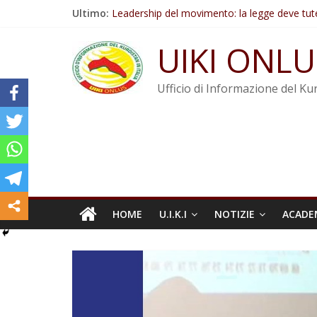
Salta
Ultimo:
Leadership del movimento: la legge deve tut
al
Commissione donne del KNK: Şengal è di nu
contenuto
Non tenere conto della situazione di Rêber A
UIKI ONLU
Il KNK chiede un’azione internazionale contro i
Abdullah Öcalan: Le legge negativa deve esse
Ufficio di Informazione del Kur
HOME
U.I.K.I
NOTIZIE
ACADE