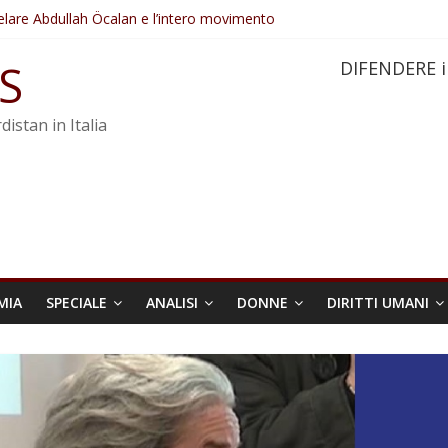
elare Abdullah Öcalan e l’intero movimento
ovo sotto minaccia
po ostacolerebbe l’attuazione della legge
S
DIFENDERE i
 crimini di guerra dell’Iran
re trasformata in legge positiva
distan in Italia
MIA
SPECIALE
ANALISI
DONNE
DIRITTI UMANI