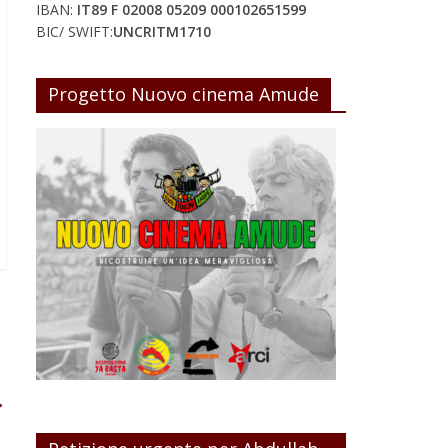
IBAN:
IT89 F 02008 05209 000102651599
BIC/ SWIFT:
UNCRITM1710
Progetto Nuovo cinema Amude
→