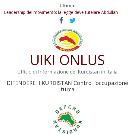
Salta
Ultimo:
Abdullah Öcalan: Le legge negativa deve essere trasformata in
al
legge positiva
contenuto
Leadership del movimento: la legge deve tutelare Abdullah
Öcalan e l’intero movimento
Commissione donne del KNK: Şengal è di nuovo sotto minaccia
Non tenere conto della situazione di Rêber Apo ostacolerebbe
l’attuazione della legge
UIKI ONLUS
Il KNK chiede un’azione internazionale contro i crimini di guerra
dell’Iran
Ufficio di Informazione del Kurdistan in Italia
DIFENDERE il KURDISTAN Contro l’occupazione
turca