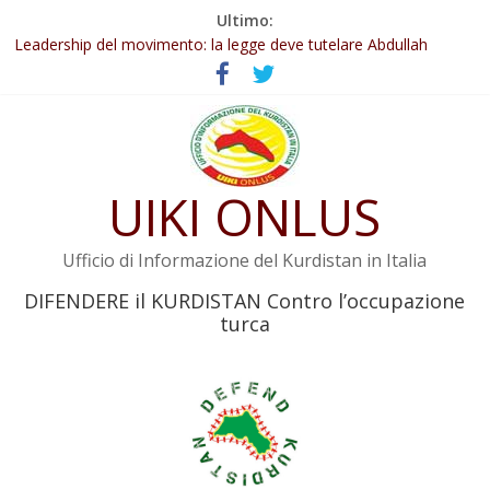
Salta
Ultimo:
Abdullah Öcalan: Le legge negativa deve essere trasformata in
al
legge positiva
contenuto
Leadership del movimento: la legge deve tutelare Abdullah
Öcalan e l’intero movimento
Commissione donne del KNK: Şengal è di nuovo sotto minaccia
Non tenere conto della situazione di Rêber Apo ostacolerebbe
l’attuazione della legge
UIKI ONLUS
Il KNK chiede un’azione internazionale contro i crimini di guerra
dell’Iran
Ufficio di Informazione del Kurdistan in Italia
DIFENDERE il KURDISTAN Contro l’occupazione
turca