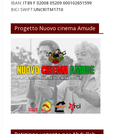
IBAN:
IT89 F 02008 05209 000102651599
BIC/ SWIFT:
UNCRITM1710
Progetto Nuovo cinema Amude