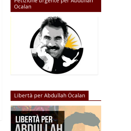
Petizione urgente per Abdullah
Ocalan
Libertà per Abdullah Öcalan