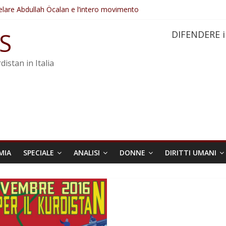
elare Abdullah Öcalan e l’intero movimento
ovo sotto minaccia
po ostacolerebbe l’attuazione della legge
S
DIFENDERE i
 crimini di guerra dell’Iran
re trasformata in legge positiva
distan in Italia
MIA
SPECIALE
ANALISI
DONNE
DIRITTI UMANI