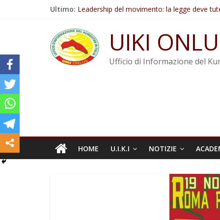
Salta
Ultimo:
Leadership del movimento: la legge deve tut
al
Commissione donne del KNK: Şengal è di nu
contenuto
Non tenere conto della situazione di Rêber A
UIKI ONLU
Il KNK chiede un’azione internazionale contro i
Abdullah Öcalan: Le legge negativa deve esse
Ufficio di Informazione del Kur
HOME
U.I.K.I
NOTIZIE
ACADE