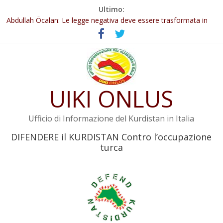
Salta
Ultimo:
Il KNK chiede un’azione internazionale contro i crimini di guerra
al
dell’Iran
contenuto
Abdullah Öcalan: Le legge negativa deve essere trasformata in
legge positiva
Inizia la seconda fase del processo
Commissione donne del KNK: Şengal è di nuovo sotto minaccia
Non tenere conto della situazione di Rêber Apo ostacolerebbe
UIKI ONLUS
l’attuazione della legge
Ufficio di Informazione del Kurdistan in Italia
DIFENDERE il KURDISTAN Contro l’occupazione
turca