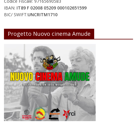
Codice Fiscale: 97165690583
IBAN:
IT89 F 02008 05209 000102651599
BIC/ SWIFT:
UNCRITM1710
Progetto Nuovo cinema Amude