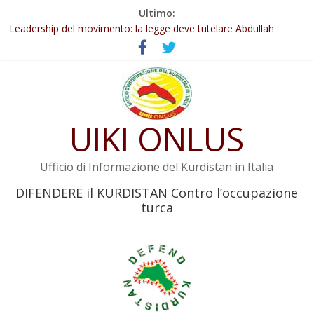
Salta
Ultimo:
al
Abdullah Öcalan: Le legge negativa deve essere trasformata in
contenuto
legge positiva
Leadership del movimento: la legge deve tutelare Abdullah
Öcalan e l’intero movimento
Commissione donne del KNK: Şengal è di nuovo sotto minaccia
Non tenere conto della situazione di Rêber Apo ostacolerebbe
l’attuazione della legge
UIKI ONLUS
Il KNK chiede un’azione internazionale contro i crimini di guerra
dell’Iran
Ufficio di Informazione del Kurdistan in Italia
DIFENDERE il KURDISTAN Contro l’occupazione
turca