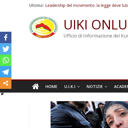
Salta
Ultimo:
Leadership del movimento: la legge deve tut
al
Commissione donne del KNK: Şengal è di nu
contenuto
Non tenere conto della situazione di Rêber A
UIKI ONLU
Il KNK chiede un’azione internazionale contro i
Abdullah Öcalan: Le legge negativa deve esse
Ufficio di Informazione del Kur
HOME
U.I.K.I
NOTIZIE
ACADE