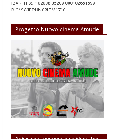
IBAN:
IT89 F 02008 05209 000102651599
BIC/ SWIFT:
UNCRITM1710
Progetto Nuovo cinema Amude