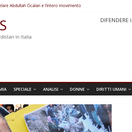
elare Abdullah Öcalan e l’intero movimento
ovo sotto minaccia
po ostacolerebbe l’attuazione della legge
S
DIFENDERE i
 crimini di guerra dell’Iran
re trasformata in legge positiva
distan in Italia
MIA
SPECIALE
ANALISI
DONNE
DIRITTI UMANI