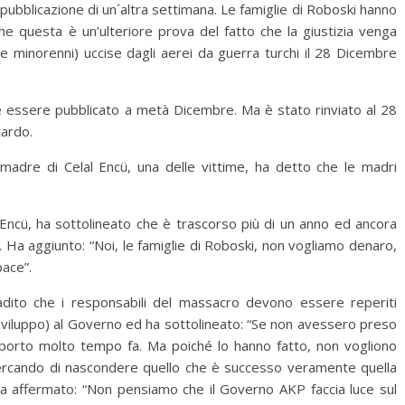
pubblicazione di un´altra settimana. Le famiglie di Roboski hanno
che questa è un’ulteriore prova del fatto che la giustizia venga
 minorenni) uccise dagli aerei da guerra turchi il 28 Dicembre
e essere pubblicato a metà Dicembre. Ma è stato rinviato al 28
tardo.
adre di Celal Encü, una delle vittime, ha detto che le madri
t Encü, ha sottolineato che è trascorso più di un anno ed ancora
. Ha aggiunto: “Noi, le famiglie di Roboski, non vogliamo denaro,
pace”.
adito che i responsabili del massacro devono essere reperiti
lo Sviluppo) al Governo ed ha sottolineato: “Se non avessero preso
pporto molto tempo fa. Ma poiché lo hanno fatto, non vogliono
ercando di nascondere quello che è successo veramente quella
a affermato: “Non pensiamo che il Governo AKP faccia luce sul