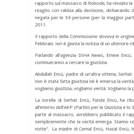
rapporto sul massacro di Roboski, ha rinviato la 
reagito con rabbia alla decisione, dichiarando 
negata per le 34 persone (per la maggior parte
2011.
Il rapporto della Commissione doveva in origin
Febbraio. Ieri è giunta la notizia di un ulteriore ri
Parlando all’agenzia DIHA News, Emine Encü, m
continueranno a cercare la giustizia.
Abdullah Encü, padre di un’altra vittima, Serha
non è stata fatta giustizia nè è emersa la verità
vogliamo giustizia, vogliamo verità. Vogliamo la 
La sorella di Serhat Encü, Funda Encü, ha rib
all’interno dell’AKP (Partito per la Giustizia e 
parte al massacro, avrebbero pubblicato il ra
semplicemente che la verità emerga. Stanno c
notte”. La madre di Cemal Encü, Hazal Encü, h