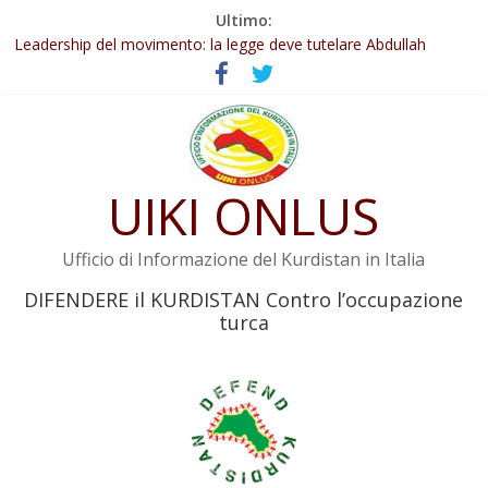
Salta
Ultimo:
Abdullah Öcalan: Le legge negativa deve essere trasformata in
al
legge positiva
contenuto
Leadership del movimento: la legge deve tutelare Abdullah
Öcalan e l’intero movimento
Commissione donne del KNK: Şengal è di nuovo sotto minaccia
Non tenere conto della situazione di Rêber Apo ostacolerebbe
l’attuazione della legge
UIKI ONLUS
Il KNK chiede un’azione internazionale contro i crimini di guerra
dell’Iran
Ufficio di Informazione del Kurdistan in Italia
DIFENDERE il KURDISTAN Contro l’occupazione
turca