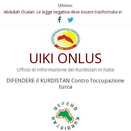
Salta
Ultimo:
Il KNK chiede un’azione internazionale contro i crimini di guerra
al
dell’Iran
contenuto
Abdullah Öcalan: Le legge negativa deve essere trasformata in
legge positiva
Inizia la seconda fase del processo
Commissione donne del KNK: Şengal è di nuovo sotto minaccia
Non tenere conto della situazione di Rêber Apo ostacolerebbe
UIKI ONLUS
l’attuazione della legge
Ufficio di Informazione del Kurdistan in Italia
DIFENDERE il KURDISTAN Contro l’occupazione
turca