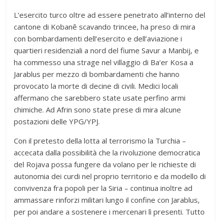
L’esercito turco oltre ad essere penetrato all’interno del
cantone di Kobanê scavando trincee, ha preso di mira
con bombardamenti dell’esercito e dell’aviazione i
quartieri residenziali a nord del fiume Savur a Manbij, e
ha commesso una strage nel villaggio di Ba‘er Kosa a
Jarablus per mezzo di bombardamenti che hanno
provocato la morte di decine di civili. Medici locali
affermano che sarebbero state usate perfino armi
chimiche. Ad Afrin sono state prese di mira alcune
postazioni delle YPG/YPJ.
Con il pretesto della lotta al terrorismo la Turchia –
accecata dalla possibilità che la rivoluzione democratica
del Rojava possa fungere da volano per le richieste di
autonomia dei curdi nel proprio territorio e da modello di
convivenza fra popoli per la Siria – continua inoltre ad
ammassare rinforzi militari lungo il confine con Jarablus,
per poi andare a sostenere i mercenari lì presenti. Tutto