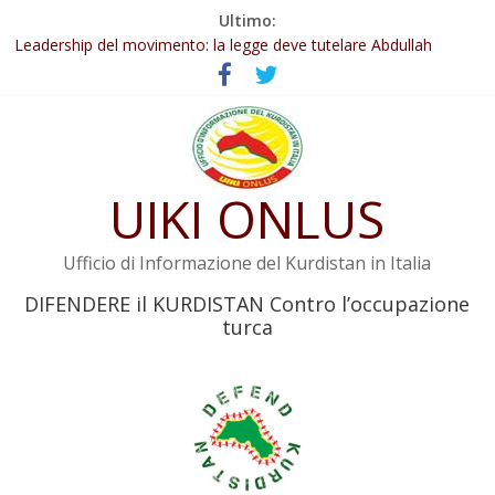
Salta
Ultimo:
Abdullah Öcalan: Le legge negativa deve essere trasformata in
al
legge positiva
contenuto
Leadership del movimento: la legge deve tutelare Abdullah
Öcalan e l’intero movimento
Commissione donne del KNK: Şengal è di nuovo sotto minaccia
Non tenere conto della situazione di Rêber Apo ostacolerebbe
l’attuazione della legge
UIKI ONLUS
Il KNK chiede un’azione internazionale contro i crimini di guerra
dell’Iran
Ufficio di Informazione del Kurdistan in Italia
DIFENDERE il KURDISTAN Contro l’occupazione
turca