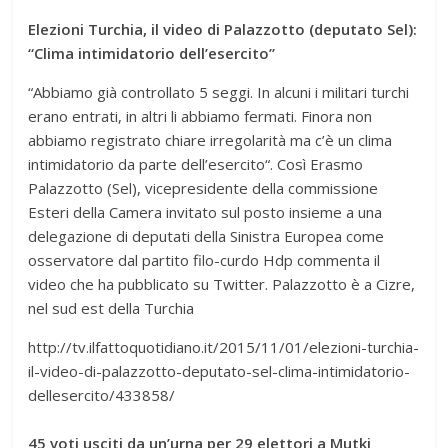
Elezioni Turchia, il video di Palazzotto (deputato Sel):
“Clima intimidatorio dell’esercito”
“Abbiamo già controllato 5 seggi. In alcuni i militari turchi
erano entrati, in altri li abbiamo fermati. Finora non
abbiamo registrato chiare irregolarità ma c’è un clima
intimidatorio da parte dell’esercito“. Così Erasmo
Palazzotto (Sel), vicepresidente della commissione
Esteri della Camera invitato sul posto insieme a una
delegazione di deputati della Sinistra Europea come
osservatore dal partito filo-curdo Hdp commenta il
video che ha pubblicato su Twitter. Palazzotto è a Cizre,
nel sud est della Turchia
http://tv.ilfattoquotidiano.it/2015/11/01/elezioni-turchia-
il-video-di-palazzotto-deputato-sel-clima-intimidatorio-
dellesercito/433858/
45 voti usciti da un’urna per 29 elettori a Mutki