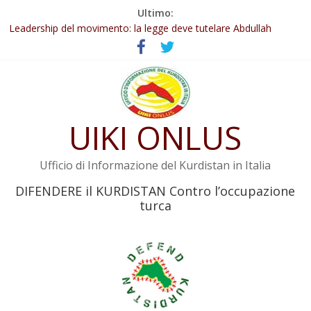
Salta
Ultimo:
al
Abdullah Öcalan: Le legge negativa deve essere trasformata in
contenuto
legge positiva
Leadership del movimento: la legge deve tutelare Abdullah
Öcalan e l’intero movimento
Commissione donne del KNK: Şengal è di nuovo sotto minaccia
Non tenere conto della situazione di Rêber Apo ostacolerebbe
l’attuazione della legge
UIKI ONLUS
Il KNK chiede un’azione internazionale contro i crimini di guerra
dell’Iran
Ufficio di Informazione del Kurdistan in Italia
DIFENDERE il KURDISTAN Contro l’occupazione
turca