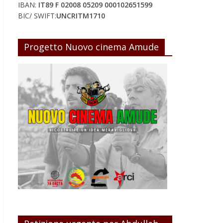
IBAN:
IT89 F 02008 05209 000102651599
BIC/ SWIFT:
UNCRITM1710
Progetto Nuovo cinema Amude