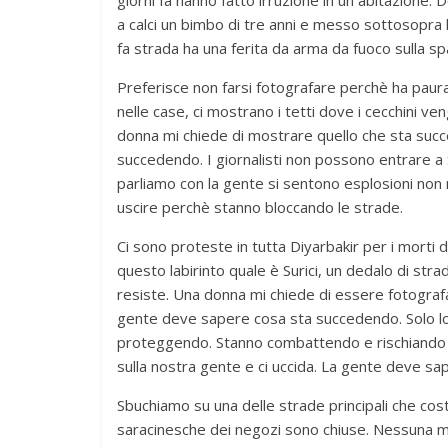
a calci un bimbo di tre anni e messo sottosopra l
fa strada ha una ferita da arma da fuoco sulla spa
Preferisce non farsi fotografare perchè ha paura 
nelle case, ci mostrano i tetti dove i cecchini ven
donna mi chiede di mostrare quello che sta suc
succedendo. I giornalisti non possono entrare a S
parliamo con la gente si sentono esplosioni non
uscire perchè stanno bloccando le strade.
Ci sono proteste in tutta Diyarbakir per i morti 
questo labirinto quale è Surici, un dedalo di str
resiste. Una donna mi chiede di essere fotografata 
gente deve sapere cosa sta succedendo. Solo lor
proteggendo. Stanno combattendo e rischiando la 
sulla nostra gente e ci uccida. La gente deve sap
Sbuchiamo su una delle strade principali che co
saracinesche dei negozi sono chiuse. Nessuna mac