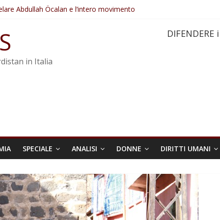
elare Abdullah Öcalan e l’intero movimento
ovo sotto minaccia
po ostacolerebbe l’attuazione della legge
S
DIFENDERE i
 crimini di guerra dell’Iran
re trasformata in legge positiva
distan in Italia
MIA
SPECIALE
ANALISI
DONNE
DIRITTI UMANI