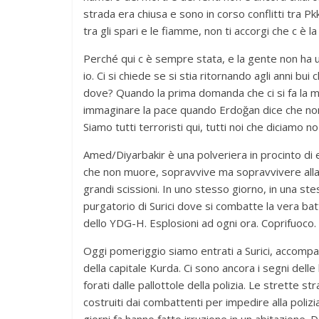
strada era chiusa e sono in corso conflitti tra Pkk 
tra gli spari e le fiamme, non ti accorgi che c è la
Perché qui c è sempre stata, e la gente non ha
io. Ci si chiede se si stia ritornando agli anni bu
dove? Quando la prima domanda che ci si fa la ma
immaginare la pace quando Erdoğan dice che non 
Siamo tutti terroristi qui, tutti noi che diciamo no
Amed/Diyarbakir è una polveriera in procinto di 
che non muore, sopravvive ma sopravvivere alla 
grandi scissioni. In uno stesso giorno, in una stess
purgatorio di Surici dove si combatte la vera bat
dello YDG-H. Esplosioni ad ogni ora. Coprifuoco. 
Oggi pomeriggio siamo entrati a Surici, accompagn
della capitale Kurda. Ci sono ancora i segni delle b
forati dalle pallottole della polizia. Le strette s
costruiti dai combattenti per impedire alla polizi
giorni fa hanno fatto irruzione in un abitazione. D