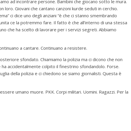
diamo ad incontrare persone. Bambini che giocano sotto le mura.
on loro. Giovani che cantano canzoni kurde seduti in cerchio.
lema” ci dice uno degli anziani “è che ci stanno smembrando
unita ce la potremmo fare. Il fatto è che all’interno di una stessa
lcuno che ha scelto di lavorare per i servizi segreti. Abbiamo
ontinuano a cantare. Continuano a resistere.
 posteriore sfondato. Chiamiamo la polizia ma ci dicono che non
ha accidentalmente colpito il finestrino sfondandolo. Forse.
uglia della polizia e ci chiedono se siamo giornalisti. Questa è
essere umano muore. PKK. Corpi militari. Uomini. Ragazzi. Per la