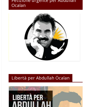
Petizione urgente per Abdullah
Ocalan
Libertà per Abdullah Öcalan