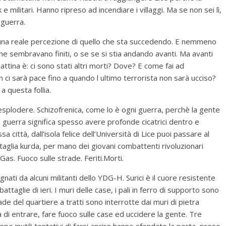
e militari. Hanno ripreso ad incendiare i villaggi. Ma se non sei lì,
 guerra.
 una reale percezione di quello che sta succedendo. E nemmeno
i che sembravano finiti, o se se si stia andando avanti. Ma avanti
ttina è: ci sono stati altri morti? Dove? E come fai ad
ci sarà pace fino a quando l ultimo terrorista non sarà ucciso?
 a questa follia.
esplodere. Schizofrenica, come lo è ogni guerra, perchè la gente
guerra significa spesso avere profonde cicatrici dentro e
a città, dall’isola felice dell’Università di Lice puoi passare al
taglia kurda, per mano dei giovani combattenti rivoluzionari
Gas. Fuoco sulle strade. Feriti.Morti.
ati da alcuni militanti dello YDG-H. Surici è il cuore resistente
attaglie di ieri. I muri delle case, i pali in ferro di supporto sono
trade del quartiere a tratti sono interrotte dai muri di pietra
a di entrare, fare fuoco sulle case ed uccidere la gente. Tre
opo inutili tentativi di farsi aprire hanno sfondato la porta, preso