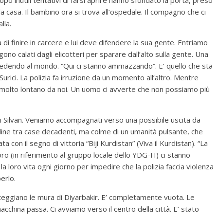
a casa. Il bambino ora si trova all’ospedale. Il compagno che ci
lla.
di finire in carcere e lui deve difendere la sua gente. Entriamo
gono calati dagli elicotteri per sparare dall’alto sulla gente. Una
cedendo al mondo. “Qui ci stanno ammazzando”. E’ quello che sta
urici. La polizia fa irruzione da un momento all’altro. Mentre
 molto lontano da noi. Un uomo ci avverte che non possiamo più
di Silvan. Veniamo accompagnati verso una possibile uscita da
adine tra case decadenti, ma colme di un umanità pulsante, che
con il segno di vittoria “Biji Kurdistan” (Viva il Kurdistan). “La
o (in riferimento al gruppo locale dello YDG-H) ci stanno
loro vita ogni giorno per impedire che la polizia faccia violenza
erlo.
steggiano le mura di Diyarbakir. E’ completamente vuota. Le
china passa. Ci avviamo verso il centro della città. E’ stato