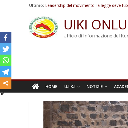
Salta
Ultimo:
Leadership del movimento: la legge deve tut
al
Commissione donne del KNK: Şengal è di nu
contenuto
Non tenere conto della situazione di Rêber A
UIKI ONLU
Il KNK chiede un’azione internazionale contro i
Abdullah Öcalan: Le legge negativa deve esse
Ufficio di Informazione del Kur
HOME
U.I.K.I
NOTIZIE
ACADE