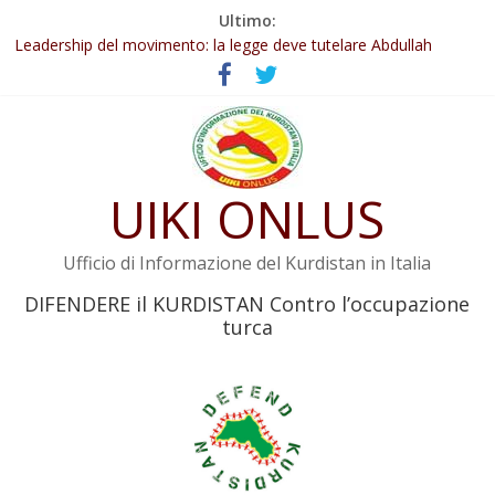
Salta
Ultimo:
Abdullah Öcalan: Le legge negativa deve essere trasformata in
al
legge positiva
contenuto
Leadership del movimento: la legge deve tutelare Abdullah
Öcalan e l’intero movimento
Commissione donne del KNK: Şengal è di nuovo sotto minaccia
Non tenere conto della situazione di Rêber Apo ostacolerebbe
l’attuazione della legge
UIKI ONLUS
Il KNK chiede un’azione internazionale contro i crimini di guerra
dell’Iran
Ufficio di Informazione del Kurdistan in Italia
DIFENDERE il KURDISTAN Contro l’occupazione
turca