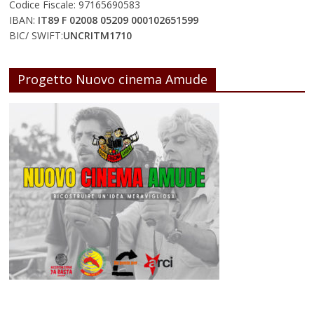
Codice Fiscale: 97165690583
IBAN:
IT89 F 02008 05209 000102651599
BIC/ SWIFT:
UNCRITM1710
Progetto Nuovo cinema Amude