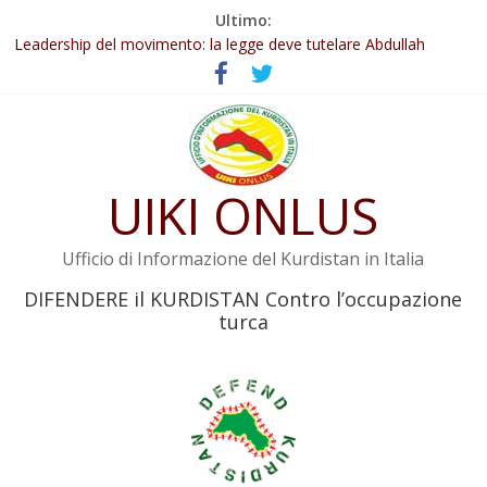
Salta
Ultimo:
Abdullah Öcalan: Le legge negativa deve essere trasformata in
al
legge positiva
contenuto
Leadership del movimento: la legge deve tutelare Abdullah
Öcalan e l’intero movimento
Commissione donne del KNK: Şengal è di nuovo sotto minaccia
Non tenere conto della situazione di Rêber Apo ostacolerebbe
l’attuazione della legge
Il KNK chiede un’azione internazionale contro i crimini di guerra
UIKI ONLUS
dell’Iran
Ufficio di Informazione del Kurdistan in Italia
DIFENDERE il KURDISTAN Contro l’occupazione
turca