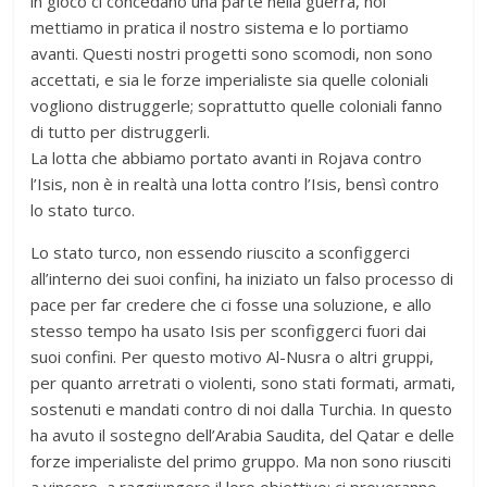
in gioco ci concedano una parte nella guerra, noi
mettiamo in pratica il nostro sistema e lo portiamo
avanti. Questi nostri progetti sono scomodi, non sono
accettati, e sia le forze imperialiste sia quelle coloniali
vogliono distruggerle; soprattutto quelle coloniali fanno
di tutto per distruggerli.
La lotta che abbiamo portato avanti in Rojava contro
l’Isis, non è in realtà una lotta contro l’Isis, bensì contro
lo stato turco.
Lo stato turco, non essendo riuscito a sconfiggerci
all’interno dei suoi confini, ha iniziato un falso processo di
pace per far credere che ci fosse una soluzione, e allo
stesso tempo ha usato Isis per sconfiggerci fuori dai
suoi confini. Per questo motivo Al-Nusra o altri gruppi,
per quanto arretrati o violenti, sono stati formati, armati,
sostenuti e mandati contro di noi dalla Turchia. In questo
ha avuto il sostegno dell’Arabia Saudita, del Qatar e delle
forze imperialiste del primo gruppo. Ma non sono riusciti
a vincere, a raggiungere il loro obiettivo; ci proveranno