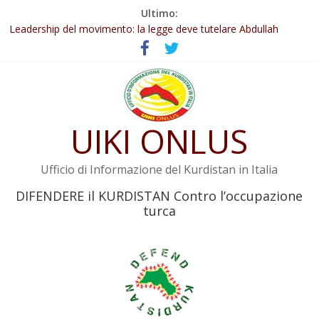
Salta
Ultimo:
Abdullah Öcalan: Le legge negativa deve essere trasformata in
al
legge positiva
contenuto
Leadership del movimento: la legge deve tutelare Abdullah
Öcalan e l’intero movimento
Commissione donne del KNK: Şengal è di nuovo sotto minaccia
Non tenere conto della situazione di Rêber Apo ostacolerebbe
l’attuazione della legge
UIKI ONLUS
Il KNK chiede un’azione internazionale contro i crimini di guerra
dell’Iran
Ufficio di Informazione del Kurdistan in Italia
DIFENDERE il KURDISTAN Contro l’occupazione
turca