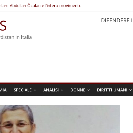
elare Abdullah Öcalan e l’intero movimento
ovo sotto minaccia
po ostacolerebbe l’attuazione della legge
S
DIFENDERE i
 crimini di guerra dell’Iran
re trasformata in legge positiva
distan in Italia
MIA
SPECIALE
ANALISI
DONNE
DIRITTI UMANI