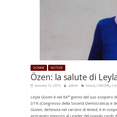
DONNE
NOTIZIE
Özen: la salute di Ley
,
,
Gennaio 12, 2019
admin
Amed
CARCERE
Cu
Leyla Güven è nel 66° giorno del suo sciopero de
DTK (Congresso della Società Democratica) e de
Güven, detenuta nel carcere di Amed, è in sciope
aggravato imposto al Leader del popolo curdo A