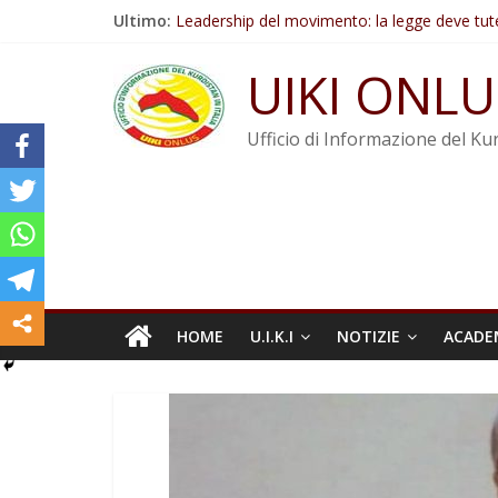
Salta
Ultimo:
Leadership del movimento: la legge deve tut
al
Commissione donne del KNK: Şengal è di nu
contenuto
Non tenere conto della situazione di Rêber A
UIKI ONLU
Il KNK chiede un’azione internazionale contro i
Abdullah Öcalan: Le legge negativa deve esse
Ufficio di Informazione del Kur
HOME
U.I.K.I
NOTIZIE
ACADE