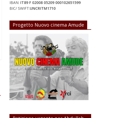
IBAN:
IT89 F 02008 05209 000102651599
BIC/ SWIFT:
UNCRITM1710
Progetto Nuovo cinema Amude
→