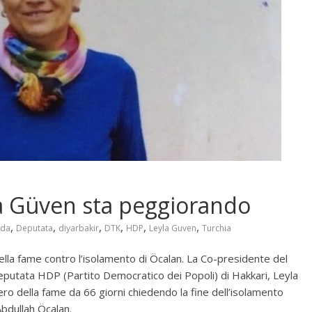
la Güven sta peggiorando
,
,
,
,
,
,
rda
Deputata
diyarbakir
DTK
HDP
Leyla Guven
Turchia
lla fame contro l’isolamento di Öcalan. La Co-presidente del
putata HDP (Partito Democratico dei Popoli) di Hakkari, Leyla
ro della fame da 66 giorni chiedendo la fine dell’isolamento
bdullah Öcalan.