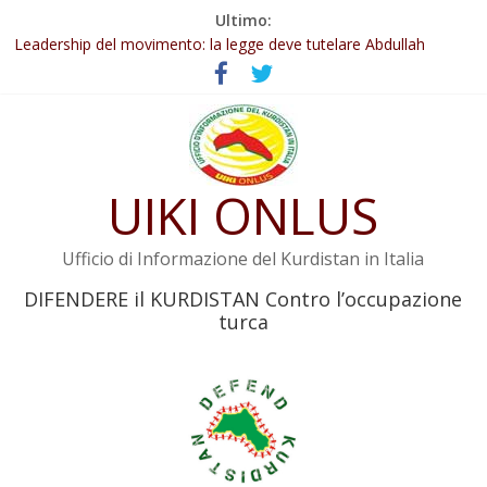
Salta
Ultimo:
Abdullah Öcalan: Le legge negativa deve essere trasformata in
al
legge positiva
contenuto
Leadership del movimento: la legge deve tutelare Abdullah
Öcalan e l’intero movimento
Commissione donne del KNK: Şengal è di nuovo sotto minaccia
Non tenere conto della situazione di Rêber Apo ostacolerebbe
l’attuazione della legge
UIKI ONLUS
Il KNK chiede un’azione internazionale contro i crimini di guerra
dell’Iran
Ufficio di Informazione del Kurdistan in Italia
DIFENDERE il KURDISTAN Contro l’occupazione
turca