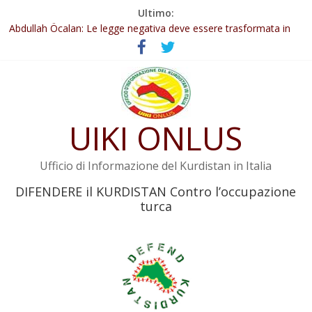
Salta
Ultimo:
al
Abdullah Öcalan: Le legge negativa deve essere trasformata in
contenuto
legge positiva
Leadership del movimento: la legge deve tutelare Abdullah
Öcalan e l’intero movimento
Commissione donne del KNK: Şengal è di nuovo sotto minaccia
Non tenere conto della situazione di Rêber Apo ostacolerebbe
l’attuazione della legge
UIKI ONLUS
Il KNK chiede un’azione internazionale contro i crimini di guerra
dell’Iran
Ufficio di Informazione del Kurdistan in Italia
DIFENDERE il KURDISTAN Contro l’occupazione
turca