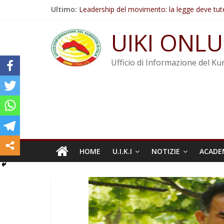
Salta
Ultimo:
Leadership del movimento: la legge deve tut
al
Commissione donne del KNK: Şengal è di nu
contenuto
Non tenere conto della situazione di Rêber A
UIKI ONLU
Il KNK chiede un’azione internazionale contro i
Abdullah Öcalan: Le legge negativa deve esse
Ufficio di Informazione del Kur
HOME
U.I.K.I
NOTIZIE
ACADE