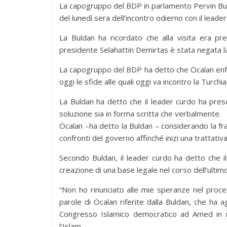
La capogruppo del BDP in parlamento Pervin Buld
del lunedì sera dell’incontro odierno con il leade
La Buldan ha ricordato che alla visita era pr
presidente Selahattin Demirtas è stata negata la
La capogruppo del BDP ha detto che Öcalan enfa
oggi le sfide alle quali oggi va incontro la Turchia
La Buldan ha detto che il leader curdo ha pre
soluzione sia in forma scritta che verbalmente.
Öcalan –ha detto la Buldan – considerando la fra
confronti del governo affinché inizi una trattativ
Secondo Buldan, il leader curdo ha detto che 
creazione di una base legale nel corso dell’ultim
“Non ho rinunciato alle mie speranze nel proc
parole di Öcalan riferite dalla Buldan, che ha a
Congresso Islamico democratico ad Amed in r
l’Islam.