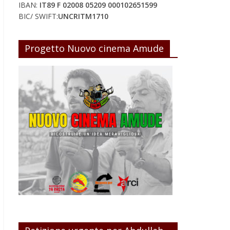
IBAN:
IT89 F 02008 05209 000102651599
BIC/ SWIFT:
UNCRITM1710
Progetto Nuovo cinema Amude