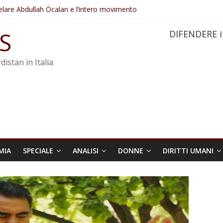
elare Abdullah Öcalan e l’intero movimento
ovo sotto minaccia
po ostacolerebbe l’attuazione della legge
S
DIFENDERE i
 crimini di guerra dell’Iran
re trasformata in legge positiva
distan in Italia
MIA
SPECIALE
ANALISI
DONNE
DIRITTI UMANI