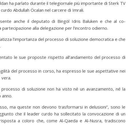
an ha parlato durante il telegiornale più importante di Sterk TV
r curdo Abdullah Öcalan nel carcere di Imrali.
esente anche il deputato di Bingöl Idris Baluken e che al co-
 partecipazione alla delegazione per l’incontro odierno.
tizza l’importanza del processo di soluzione democratica e che
.
sentato le sue proposte rispetto all’andamento del processo di
gilità del processo in corso, ha espresso le sue aspettative nei
a vera.
il processo di soluzione non ha visto né un avanzamento, né la
o anno.
esso, ma queste non devono trasformarsi in delusioni”, sono le
ggiunto che il leader curdo ha sollecitato la convocazione di un
isposta a coloro che, come Al-Qaeda e Al-Nusra, tradiscono