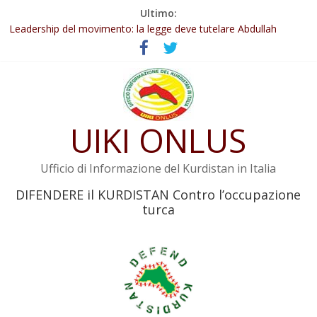
Salta
Ultimo:
Abdullah Öcalan: Le legge negativa deve essere trasformata in
al
legge positiva
contenuto
Leadership del movimento: la legge deve tutelare Abdullah
Öcalan e l’intero movimento
Commissione donne del KNK: Şengal è di nuovo sotto minaccia
Non tenere conto della situazione di Rêber Apo ostacolerebbe
l’attuazione della legge
UIKI ONLUS
Il KNK chiede un’azione internazionale contro i crimini di guerra
dell’Iran
Ufficio di Informazione del Kurdistan in Italia
DIFENDERE il KURDISTAN Contro l’occupazione
turca