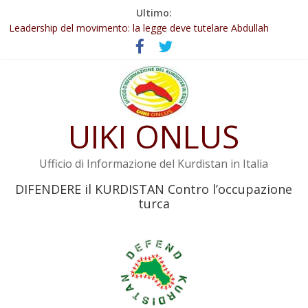
Salta
Ultimo:
Abdullah Öcalan: Le legge negativa deve essere trasformata in
al
legge positiva
contenuto
Leadership del movimento: la legge deve tutelare Abdullah
Öcalan e l’intero movimento
Commissione donne del KNK: Şengal è di nuovo sotto minaccia
Non tenere conto della situazione di Rêber Apo ostacolerebbe
l’attuazione della legge
UIKI ONLUS
Il KNK chiede un’azione internazionale contro i crimini di guerra
dell’Iran
Ufficio di Informazione del Kurdistan in Italia
DIFENDERE il KURDISTAN Contro l’occupazione
turca