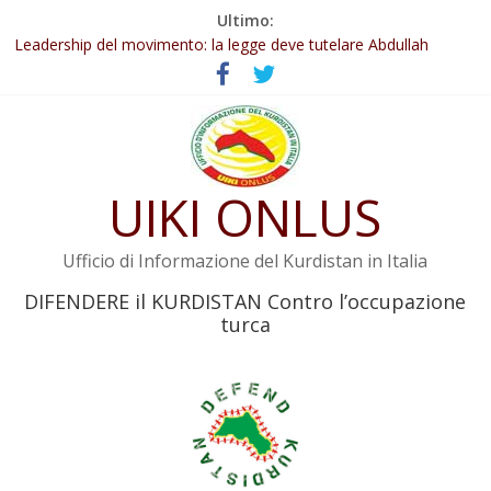
Salta
Ultimo:
Abdullah Öcalan: Le legge negativa deve essere trasformata in
al
legge positiva
contenuto
Leadership del movimento: la legge deve tutelare Abdullah
Öcalan e l’intero movimento
Commissione donne del KNK: Şengal è di nuovo sotto minaccia
Non tenere conto della situazione di Rêber Apo ostacolerebbe
l’attuazione della legge
UIKI ONLUS
Il KNK chiede un’azione internazionale contro i crimini di guerra
dell’Iran
Ufficio di Informazione del Kurdistan in Italia
DIFENDERE il KURDISTAN Contro l’occupazione
turca