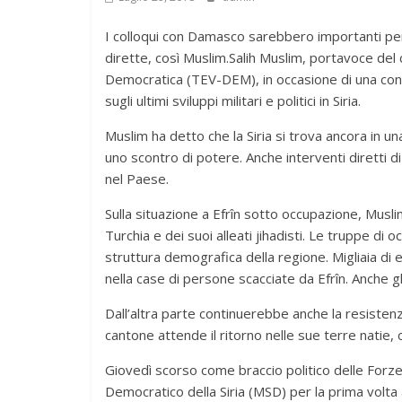
I colloqui con Damasco sarebbero importanti per
dirette, così Muslim.Salih Muslim, portavoce de
Democratica (TEV-DEM), in occasione di una conf
sugli ultimi sviluppi militari e politici in Siria.
Muslim ha detto che la Siria si trova ancora in un
uno scontro di potere. Anche interventi diretti d
nel Paese.
Sulla situazione a Efrîn sotto occupazione, Musl
Turchia e dei suoi alleati jihadisti. Le truppe di
struttura demografica della regione. Migliaia d
nella case di persone scacciate da Efrîn. Anche g
Dall’altra parte continuerebbe anche la resistenz
cantone attende il ritorno nelle sue terre natie, 
Giovedì scorso come braccio politico delle Forz
Democratico della Siria (MSD) per la prima volta