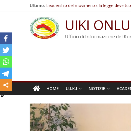
Salta
Ultimo:
Leadership del movimento: la legge deve tut
al
Commissione donne del KNK: Şengal è di nu
contenuto
Non tenere conto della situazione di Rêber A
UIKI ONLU
Il KNK chiede un’azione internazionale contro i
Abdullah Öcalan: Le legge negativa deve esse
Ufficio di Informazione del Kur
HOME
U.I.K.I
NOTIZIE
ACADE