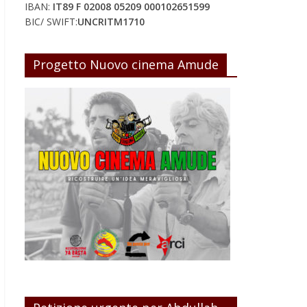
IBAN:
IT89 F 02008 05209 000102651599
BIC/ SWIFT:
UNCRITM1710
Progetto Nuovo cinema Amude