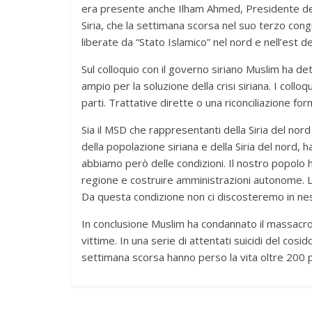
era presente anche Ilham Ahmed, Presidente del
Siria, che la settimana scorsa nel suo terzo co
liberate da “Stato Islamico” nel nord e nell’est del
Sul colloquio con il governo siriano Muslim ha de
ampio per la soluzione della crisi siriana. I col
parti. Trattative dirette o una riconciliazione fo
Sia il MSD che rappresentanti della Siria del no
della popolazione siriana e della Siria del nord, h
abbiamo però delle condizioni. Il nostro popolo h
regione e costruire amministrazioni autonome. La
Da questa condizione non ci discosteremo in n
In conclusione Muslim ha condannato il massacro 
vittime. In una serie di attentati suicidi del cosidd
settimana scorsa hanno perso la vita oltre 200 p