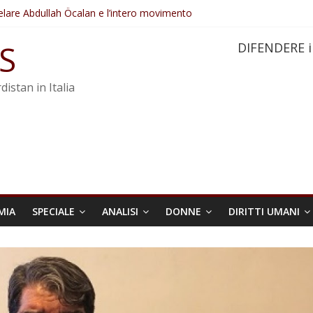
elare Abdullah Öcalan e l’intero movimento
ovo sotto minaccia
po ostacolerebbe l’attuazione della legge
S
DIFENDERE i
 crimini di guerra dell’Iran
re trasformata in legge positiva
distan in Italia
MIA
SPECIALE
ANALISI
DONNE
DIRITTI UMANI