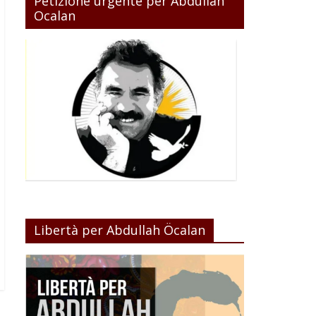
Petizione urgente per Abdullah
Ocalan
Libertà per Abdullah Öcalan