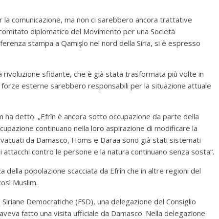
 la comunicazione, ma non ci sarebbero ancora trattative
l comitato diplomatico del Movimento per una Società
erenza stampa a Qamişlo nel nord della Siria, si è espresso
a rivoluzione sfidante, che è già stata trasformata più volte in
i forze esterne sarebbero responsabili per la situazione attuale
im ha detto: „Efrîn è ancora sotto occupazione da parte della
 occupazione continuano nella loro aspirazione di modificare la
i evacuati da Damasco, Homs e Daraa sono già stati sistemati
li attacchi contro le persone e la natura continuano senza sosta“.
a della popolazione scacciata da Efrîn che in altre regioni del
così Muslim.
e Siriane Democratiche (FSD), una delegazione del Consiglio
 aveva fatto una visita ufficiale da Damasco. Nella delegazione