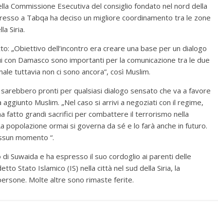
la Commissione Esecutiva del consiglio fondato nel nord della
ngresso a Tabqa ha deciso un migliore coordinamento tra le zone
la Siria.
tto: „Obiettivo dell’incontro era creare una base per un dialogo
loqui con Damasco sono importanti per la comunicazione tra le due
rmale tuttavia non ci sono ancora”, così Muslim.
rd sarebbero pronti per qualsiasi dialogo sensato che va a favore
a aggiunto Muslim. „Nel caso si arrivi a negoziati con il regime,
a fatto grandi sacrifici per combattere il terrorismo nella
 popolazione ormai si governa da sé e lo farà anche in futuro.
essun momento “.
di Suwaida e ha espresso il suo cordoglio ai parenti delle
etto Stato Islamico (IS) nella città nel sud della Siria, la
ersone. Molte altre sono rimaste ferite.