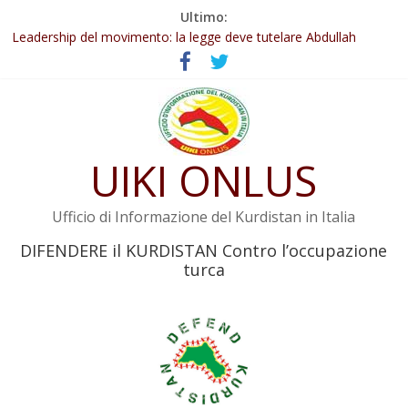
Salta
Ultimo:
Abdullah Öcalan: Le legge negativa deve essere trasformata in
al
legge positiva
contenuto
Leadership del movimento: la legge deve tutelare Abdullah
Öcalan e l’intero movimento
Commissione donne del KNK: Şengal è di nuovo sotto minaccia
Non tenere conto della situazione di Rêber Apo ostacolerebbe
l’attuazione della legge
UIKI ONLUS
Il KNK chiede un’azione internazionale contro i crimini di guerra
dell’Iran
Ufficio di Informazione del Kurdistan in Italia
DIFENDERE il KURDISTAN Contro l’occupazione
turca