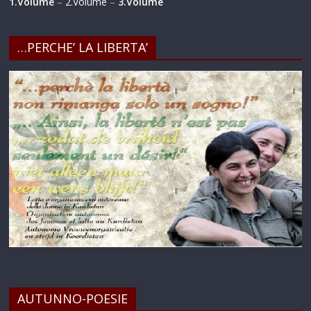
1.Volume
–
2.Volume
–
3.Volume
…PERCHE’ LA LIBERTA’
AUTUNNO-POESIE