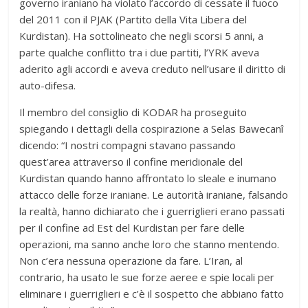
governo iraniano ha violato l’accordo di cessate il fuoco
del 2011 con il PJAK (Partito della Vita Libera del
Kurdistan). Ha sottolineato che negli scorsi 5 anni, a
parte qualche conflitto tra i due partiti, l’YRK aveva
aderito agli accordi e aveva creduto nell’usare il diritto di
auto-difesa.
Il membro del consiglio di KODAR ha proseguito
spiegando i dettagli della cospirazione a Selas Bawecanî
dicendo: “I nostri compagni stavano passando
quest’area attraverso il confine meridionale del
Kurdistan quando hanno affrontato lo sleale e inumano
attacco delle forze iraniane. Le autorità iraniane, falsando
la realtà, hanno dichiarato che i guerriglieri erano passati
per il confine ad Est del Kurdistan per fare delle
operazioni, ma sanno anche loro che stanno mentendo.
Non c’era nessuna operazione da fare. L’Iran, al
contrario, ha usato le sue forze aeree e spie locali per
eliminare i guerriglieri e c’è il sospetto che abbiano fatto