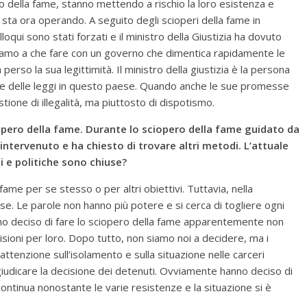
della fame, stanno mettendo a rischio la loro esistenza e
io sta ora operando. A seguito degli scioperi della fame in
oqui sono stati forzati e il ministro della Giustizia ha dovuto
bbiamo a che fare con un governo che dimentica rapidamente le
so la sua legittimità. Il ministro della giustizia è la persona
ne delle leggi in questo paese. Quando anche le sue promesse
one di illegalità, ma piuttosto di dispotismo.
iopero della fame. Durante lo sciopero della fame guidato da
intervenuto e ha chiesto di trovare altri metodi. L’attuale
i e politiche sono chiuse?
 fame per se stesso o per altri obiettivi. Tuttavia, nella
use. Le parole non hanno più potere e si cerca di togliere ogni
anno deciso di fare lo sciopero della fame apparentemente non
ioni per loro. Dopo tutto, non siamo noi a decidere, ma i
’attenzione sull’isolamento e sulla situazione nelle carceri
giudicare la decisione dei detenuti. Ovviamente hanno deciso di
ontinua nonostante le varie resistenze e la situazione si è