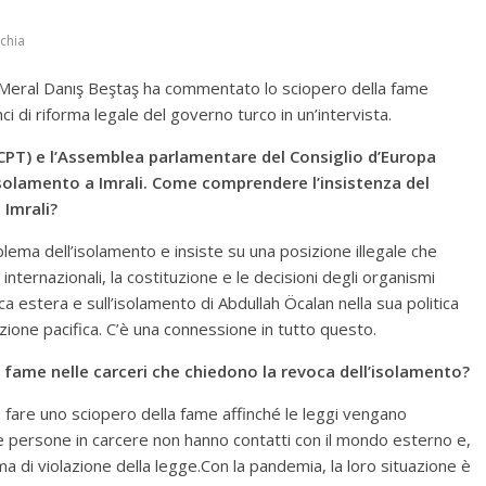
chia
Meral Danış Beştaş ha commentato lo sciopero della fame
nci di riforma legale del governo turco in
un’intervista.
(CPT) e l’Assemblea parlamentare del Consiglio d’Europa
isolamento a Imrali. Come comprendere l’insistenza del
 Imrali?
blema dell’isolamento e insiste su una posizione illegale che
internazionali, la costituzione e le decisioni degli organismi
tica estera e sull’isolamento di Abdullah Öcalan nella sua politica
oluzione pacifica. C’è una connessione in tutto questo.
 fame nelle carceri che chiedono la revoca dell’isolamento?
 fare uno sciopero della fame affinché le leggi vengano
. Le persone in carcere non hanno contatti con il mondo esterno e,
a di violazione della legge.Con la pandemia, la loro situazione è