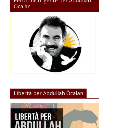
Petizione urgente per Abdullah
Ocalan
Libertà per Abdullah Öcalan