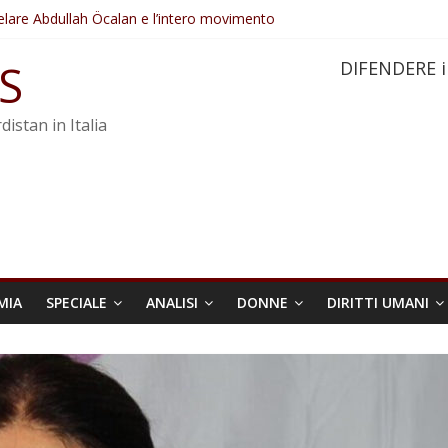
elare Abdullah Öcalan e l’intero movimento
ovo sotto minaccia
po ostacolerebbe l’attuazione della legge
S
DIFENDERE i
 crimini di guerra dell’Iran
re trasformata in legge positiva
distan in Italia
MIA
SPECIALE
ANALISI
DONNE
DIRITTI UMANI