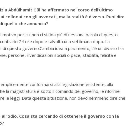
tizia Abdülhamit Gül ha affermato nel corso dell’ultimo
i colloqui con gli avvocati, ma la realtà è diversa. Puoi dire
di quello che annuncia?
l motivo per cui non ci si fida più di nessuna parola di questo
l contrario 24 ore dopo e talvolta una settimana dopo. La
ali di questo governo.Cambia idea a piacimento; c’è un divario tra
one, persone, rivendicazioni sociali o pace, stabilità, felicità e
semplicemente conformarsi alla legislazione esistente, alla
nché la magistratura è sotto il comando del governo, le riforme
are le leggi. Data questa situazione, non devo nemmeno dire che
 all’odio. Cosa sta cercando di ottenere il governo con la
o?