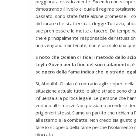
peggiorata drasticamente. Facendo uno sciopero 
dimostrando il livello al quale il regime totalitar
passato, sono state fatte alcune promesse. I coll
dichiarare che si atterrà alla legge.Tuttavia, a
sue promesse e le mette a tacere. Da tempo ha per
che è principalmente responsabile dell’attuazio
non vengono mantenute, non è più solo una questi
È noto che Öcalan critica il metodo dello sc
Leyla Güven per la fine del suo isolamento, è 
sciopero della fame indica che le strade legal
Sì, Abdullah Öcalan è contrario agli scioperi della
situazione attuale tutte le altre strade sono chi
influenza alla politica legale. Le persone che h
vedono altri mezzi. Non possiamo prendere decis
prigionieri stessi. Siamo un partito che richiama l
all’esterno e la combatte. Non credo sia giusto 
fare lo sciopero della fame perché l’isolamento c
bloccata.