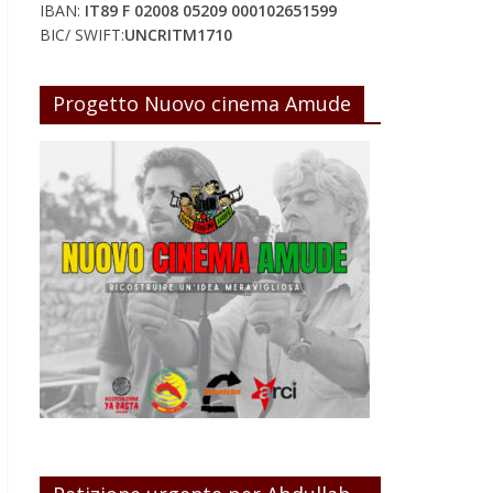
IBAN:
IT89 F 02008 05209 000102651599
BIC/ SWIFT:
UNCRITM1710
Progetto Nuovo cinema Amude