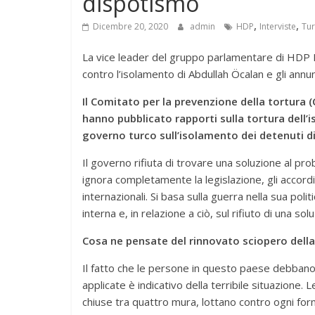
dispotismo
,
,
Dicembre 20, 2020
admin
HDP
Interviste
Tur
La vice leader del gruppo parlamentare di HDP 
contro l’isolamento di Abdullah Öcalan e gli annu
Il Comitato per la prevenzione della tortura 
hanno pubblicato rapporti sulla tortura dell’
governo turco sull’isolamento dei detenuti di
Il governo rifiuta di trovare una soluzione al pro
ignora completamente la legislazione, gli accordi 
internazionali. Si basa sulla guerra nella sua poli
interna e, in relazione a ciò, sul rifiuto di una s
Cosa ne pensate del rinnovato sciopero della
Il fatto che le persone in questo paese debbano
applicate è indicativo della terribile situazione
chiuse tra quattro mura, lottano contro ogni form