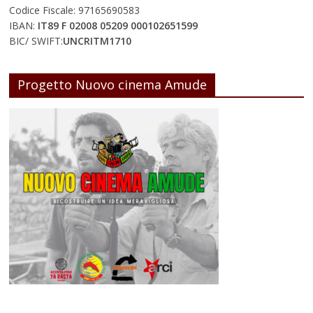
Codice Fiscale: 97165690583
IBAN:
IT89 F 02008 05209 000102651599
BIC/ SWIFT:
UNCRITM1710
Progetto Nuovo cinema Amude