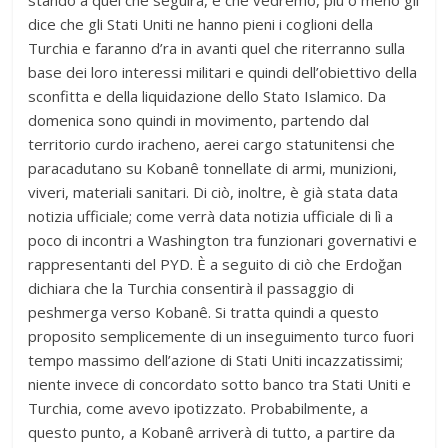
stando a quel che seguirà, e che vedremo, più o meno gli
dice che gli Stati Uniti ne hanno pieni i coglioni della
Turchia e faranno d’ra in avanti quel che riterranno sulla
base dei loro interessi militari e quindi dell’obiettivo della
sconfitta e della liquidazione dello Stato Islamico. Da
domenica sono quindi in movimento, partendo dal
territorio curdo iracheno, aerei cargo statunitensi che
paracadutano su Kobanê tonnellate di armi, munizioni,
viveri, materiali sanitari. Di ciò, inoltre, è già stata data
notizia ufficiale; come verrà data notizia ufficiale di lì a
poco di incontri a Washington tra funzionari governativi e
rappresentanti del PYD. È a seguito di ciò che Erdoğan
dichiara che la Turchia consentirà il passaggio di
peshmerga verso Kobanê. Si tratta quindi a questo
proposito semplicemente di un inseguimento turco fuori
tempo massimo dell’azione di Stati Uniti incazzatissimi;
niente invece di concordato sotto banco tra Stati Uniti e
Turchia, come avevo ipotizzato. Probabilmente, a
questo punto, a Kobanê arriverà di tutto, a partire da