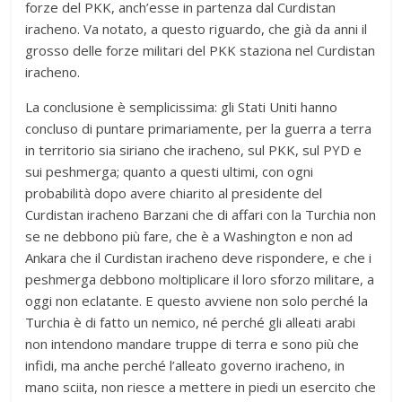
forze del PKK, anch’esse in partenza dal Curdistan
iracheno. Va notato, a questo riguardo, che già da anni il
grosso delle forze militari del PKK staziona nel Curdistan
iracheno.
La conclusione è semplicissima: gli Stati Uniti hanno
concluso di puntare primariamente, per la guerra a terra
in territorio sia siriano che iracheno, sul PKK, sul PYD e
sui peshmerga; quanto a questi ultimi, con ogni
probabilità dopo avere chiarito al presidente del
Curdistan iracheno Barzani che di affari con la Turchia non
se ne debbono più fare, che è a Washington e non ad
Ankara che il Curdistan iracheno deve rispondere, e che i
peshmerga debbono moltiplicare il loro sforzo militare, a
oggi non eclatante. E questo avviene non solo perché la
Turchia è di fatto un nemico, né perché gli alleati arabi
non intendono mandare truppe di terra e sono più che
infidi, ma anche perché l’alleato governo iracheno, in
mano sciita, non riesce a mettere in piedi un esercito che