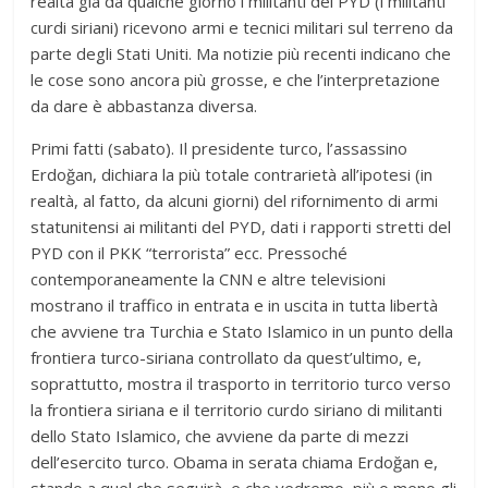
realtà già da qualche giorno i militanti del PYD (i militanti
curdi siriani) ricevono armi e tecnici militari sul terreno da
parte degli Stati Uniti. Ma notizie più recenti indicano che
le cose sono ancora più grosse, e che l’interpretazione
da dare è abbastanza diversa.
Primi fatti (sabato). Il presidente turco, l’assassino
Erdoğan, dichiara la più totale contrarietà all’ipotesi (in
realtà, al fatto, da alcuni giorni) del rifornimento di armi
statunitensi ai militanti del PYD, dati i rapporti stretti del
PYD con il PKK “terrorista” ecc. Pressoché
contemporaneamente la CNN e altre televisioni
mostrano il traffico in entrata e in uscita in tutta libertà
che avviene tra Turchia e Stato Islamico in un punto della
frontiera turco-siriana controllato da quest’ultimo, e,
soprattutto, mostra il trasporto in territorio turco verso
la frontiera siriana e il territorio curdo siriano di militanti
dello Stato Islamico, che avviene da parte di mezzi
dell’esercito turco. Obama in serata chiama Erdoğan e,