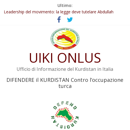
Salta
Ultimo:
al
Abdullah Öcalan: Le legge negativa deve essere trasformata in
contenuto
legge positiva
Leadership del movimento: la legge deve tutelare Abdullah
Öcalan e l’intero movimento
Commissione donne del KNK: Şengal è di nuovo sotto minaccia
Non tenere conto della situazione di Rêber Apo ostacolerebbe
l’attuazione della legge
UIKI ONLUS
Il KNK chiede un’azione internazionale contro i crimini di guerra
dell’Iran
Ufficio di Informazione del Kurdistan in Italia
DIFENDERE il KURDISTAN Contro l’occupazione
turca