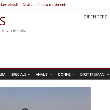
elare Abdullah Öcalan e l’intero movimento
ovo sotto minaccia
po ostacolerebbe l’attuazione della legge
S
DIFENDERE i
 crimini di guerra dell’Iran
re trasformata in legge positiva
distan in Italia
MIA
SPECIALE
ANALISI
DONNE
DIRITTI UMANI