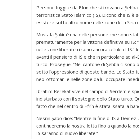
Persone fuggite da Efrîn che si trovano a Şehba h
terroristica Stato Islamico (IS). Dicono che IS è
esistere sotto altro nome nelle zone della Siria 
Mustafa Şakir è una delle persone che sono state
prematuramente per la vittoria definitiva su IS: 
nelle zone liberate ci sono ancora cellule di IS.
avanti il pensiero di IS e che in particolare ad al
turco. Prosegue: “Nel cantone di Şehba ci sono o
sotto l’oppressione di queste bande. Lo Stato t
neo-ottomani e nelle zone da lui occupate insedi
Ibrahim Berekat vive nel campo di Serdem e spieg
indisturbato con il sostegno dello Stato turco. Q
fatto che nel centro di Efrîn è stata issata la band
Nesrin Şabo dice: “Mentre la fine di IS a Deir ez-
continueremo la nostra lotta fino a quando la nos
IS saranno di nuovo liberate.”