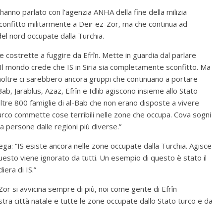
anno parlato con l’agenzia ANHA della fine della milizia
 sconfitto militarmente a Deir ez-Zor, ma che continua ad
del nord occupate dalla Turchia.
 costrette a fuggire da Efrîn. Mette in guardia dal parlare
“Il mondo crede che IS in Siria sia completamente sconfitto. Ma
” Inoltre ci sarebbero ancora gruppi che continuano a portare
-Bab, Jarablus, Azaz, Efrîn e Idlib agiscono insieme allo Stato
ltre 800 famiglie di al-Bab che non erano disposte a vivere
urco commette cose terribili nelle zone che occupa. Cova sogni
a persone dalle regioni più diverse.”
a: “IS esiste ancora nelle zone occupate dalla Turchia. Agisce
uesto viene ignorato da tutti. Un esempio di questo è stato il
iera di IS.”
Zor si avvicina sempre di più, noi come gente di Efrîn
tra città natale e tutte le zone occupate dallo Stato turco e da