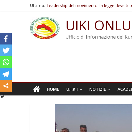
Salta
Ultimo:
Leadership del movimento: la legge deve tut
al
Commissione donne del KNK: Şengal è di nu
contenuto
Non tenere conto della situazione di Rêber A
UIKI ONLU
Il KNK chiede un’azione internazionale contro i
Abdullah Öcalan: Le legge negativa deve esse
Ufficio di Informazione del Kur
HOME
U.I.K.I
NOTIZIE
ACADE