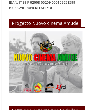
IBAN:
IT89 F 02008 05209 000102651599
BIC/ SWIFT:
UNCRITM1710
Progetto Nuovo cinema Amude