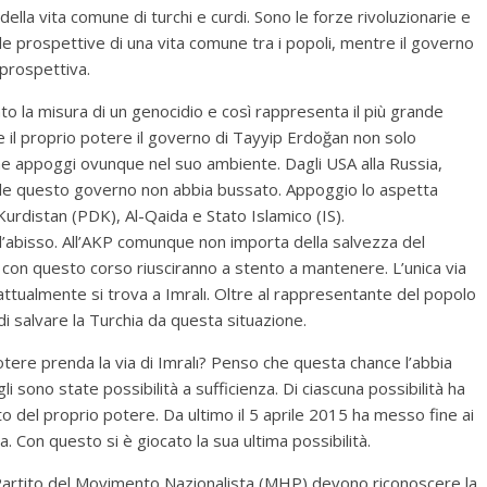
lla vita comune di turchi e curdi. Sono le forze rivoluzionarie e
e prospettive di una vita comune tra i popoli, mentre il governo
 prospettiva.
unto la misura di un genocidio e così rappresenta il più grande
e il proprio potere il governo di Tayyip Erdoğan non solo
he appoggi ovunque nel suo ambiente. Dagli USA alla Russia,
 quale questo governo non abbia bussato. Appoggio lo aspetta
urdistan (PDK), Al-Qaida e Stato Islamico (IS).
 all’abisso. All’AKP comunque non importa della salvezza del
e con questo corso riusciranno a stento a mantenere. L’unica via
ia attualmente si trova a Imralı. Oltre al rappresentante del popolo
i salvare la Turchia da questa situazione.
otere prenda la via di Imralı? Penso che questa chance l’abbia
i sono state possibilità a sufficienza. Di ciascuna possibilità ha
to del proprio potere. Da ultimo il 5 aprile 2015 ha messo fine ai
ra. Con questo si è giocato la sua ultima possibilità.
al Partito del Movimento Nazionalista (MHP) devono riconoscere la