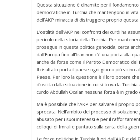
Questa situazione è dinamite per il fondamento de
democratiche in Turchia che mantengono in vita l
dell’AKP minaccia di distruggere proprio questa
L’ostilità dell’AKP nei confronti dei curdi ha ass
pericolo nella storia della Turchia. Per mantener
prosegue in questa politica genocida, cerca anc
dall’Europa fino all’Iran non c’è una porta alla
anche da forze come il Partito Democratico del K
Il risultato porta il paese ogni giorno più vicino
Paese. Per loro la questione è il loro potere ch
d’uscita dalla situazione in cui si trova la Turch
curdo Abdullah Öcalan nessuna forza è in grado d
Ma è possibile che l’AKP per salvare il proprio p
sprecata. Nell’ambito del processo di soluzione gl
abusato per i suoi interessi e per il rafforzamen
colloqui di Imralı e puntato sulla carta della guer
Le forze politiche in Turchia fuori dall’AKP e d