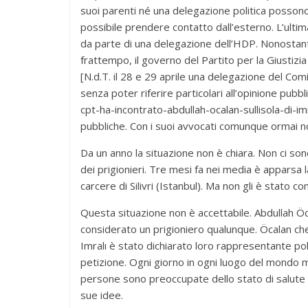
suoi parenti né una delegazione politica possono 
possibile prendere contatto dall’esterno. L’ultima
da parte di una delegazione dell’HDP. Nonostante i 
frattempo, il governo del Partito per la Giustizi
[N.d.T. il 28 e 29 aprile una delegazione del Com
senza poter riferire particolari all’opinione pubb
cpt-ha-incontrato-abdullah-ocalan-sullisola-di-im
pubbliche. Con i suoi avvocati comunque ormai no
Da un anno la situazione non è chiara. Non ci sono
dei prigionieri. Tre mesi fa nei media è apparsa la
carcere di Silivri (Istanbul). Ma non gli è stato con
Questa situazione non è accettabile. Abdullah Ö
considerato un prigioniero qualunque. Öcalan che 
Imralı è stato dichiarato loro rappresentante pol
petizione. Ogni giorno in ogni luogo del mondo m
persone sono preoccupate dello stato di salute d
sue idee.