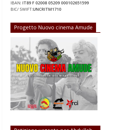
IBAN:
IT89 F 02008 05209 000102651599
BIC/ SWIFT:
UNCRITM1710
Progetto Nuovo cinema Amude