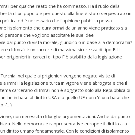
 Imralı per qualche reato che ha commesso. Ha il ruolo della
 libertà di un popolo e per questo alla fine è stato sequestrato in
à politica ed è necessario che l’opinione pubblica possa
one l’isolamento che dura ormai da un anno viene praticato sia
 di persone che vogliono ascoltare le sue idee.
e dal punto di vista morale, giuridico o in base alla democrazia?
cere di Imralı è un carcere di massima sicurezza di tipo F. Il
prigionieri in carceri di tipo F è stabilito dalla legislazione
n Turchia, nel quale ai prigionieri vengono negate visite di
e a Imralı la legislazione turca in vigore viene abrogata e che il
stema carcerario di Imralı non è soggetto solo alla Repubblica di
anche in base al diritto USA e a quello UE non c’è una base che
o. (…).
cazione, non necessita di lunghe argomentazioni. Anche dal punto
chiara. Nelle democrazie rappresentative europee il diritto alla
 è un diritto umano fondamentale. Con le condizioni di isolamento