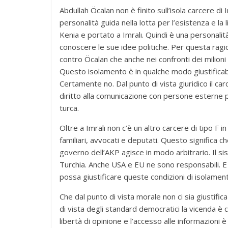
Abdullah Öcalan non è finito sull’isola carcere di
personalità guida nella lotta per l’esistenza e la
Kenia e portato a Imralı. Quindi è una personalit
conoscere le sue idee politiche. Per questa ragi
contro Öcalan che anche nei confronti dei milioni
Questo isolamento è in qualche modo giustificabil
Certamente no. Dal punto di vista giuridico il car
diritto alla comunicazione con persone esterne per 
turca.
Oltre a Imralı non c’è un altro carcere di tipo F i
familiari, avvocati e deputati. Questo significa ch
governo dell’AKP agisce in modo arbitrario. Il si
Turchia. Anche USA e EU ne sono responsabili. E 
possa giustificare queste condizioni di isolament
Che dal punto di vista morale non ci sia giustifi
di vista degli standard democratici la vicenda è 
libertà di opinione e l’accesso alle informazioni