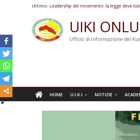
Salta
Ultimo:
Leadership del movimento: la legge deve tut
al
Commissione donne del KNK: Şengal è di nu
contenuto
Non tenere conto della situazione di Rêber A
UIKI ONLU
Il KNK chiede un’azione internazionale contro i
Abdullah Öcalan: Le legge negativa deve esse
Ufficio di Informazione del Kur
HOME
U.I.K.I
NOTIZIE
ACADE