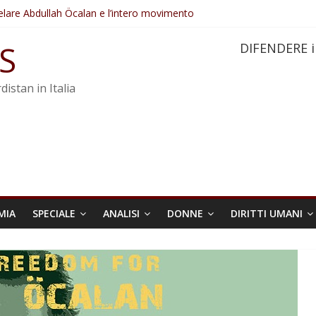
elare Abdullah Öcalan e l’intero movimento
ovo sotto minaccia
po ostacolerebbe l’attuazione della legge
S
DIFENDERE i
 crimini di guerra dell’Iran
re trasformata in legge positiva
distan in Italia
MIA
SPECIALE
ANALISI
DONNE
DIRITTI UMANI