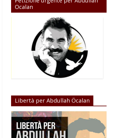
Petizione urgente per Abdullah
Ocalan
Libertà per Abdullah Öcalan