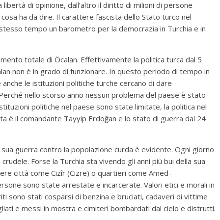
 libertà di opinione, dall’altro il diritto di milioni di persone
cosa ha da dire. Il carattere fascista dello Stato turco nel
lo stesso tempo un barometro per la democrazia in Turchia e in
mento totale di Öcalan. Effettivamente la politica turca dal 5
calan non è in grado di funzionare. In questo periodo di tempo in
anche le istituzioni politiche turche cercano di dare
no. Perché nello scorso anno nessun problema del paese è stato
stituzioni politiche nel paese sono state limitate, la politica nel
ta è il comandante Tayyip Erdoğan e lo stato di guerra dal 24
lla sua guerra contro la popolazione curda è evidente. Ogni giorno
crudele. Forse la Turchia sta vivendo gli anni più bui della sua
ntere città come Cizîr (Cizre) o quartieri come Amed-
persone sono state arrestate e incarcerate. Valori etici e morali in
iti sono stati cosparsi di benzina e bruciati, cadaveri di vittime
liati e messi in mostra e cimiteri bombardati dal cielo e distrutti.