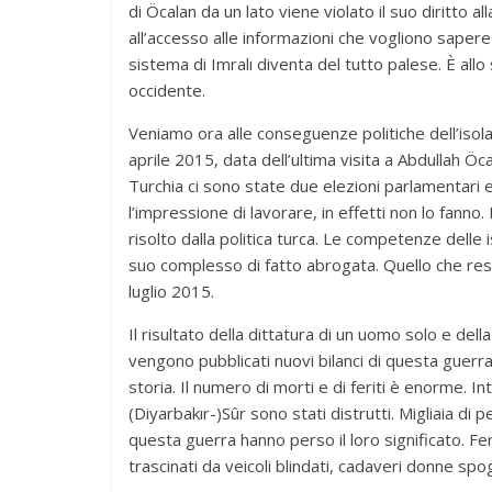
di Öcalan da un lato viene violato il suo diritto alla
all’accesso alle informazioni che vogliono sapere 
sistema di Imralı diventa del tutto palese. È al
occidente.
Veniamo ora alle conseguenze politiche dell’isola
aprile 2015, data dell’ultima visita a Abdullah Ö
Turchia ci sono state due elezioni parlamentari e 
l’impressione di lavorare, in effetti non lo fan
risolto dalla politica turca. Le competenze delle i
suo complesso di fatto abrogata. Quello che res
luglio 2015.
Il risultato della dittatura di un uomo solo e de
vengono pubblicati nuovi bilanci di questa guerra 
storia. Il numero di morti e di feriti è enorme. I
(Diyarbakır-)Sûr sono stati distrutti. Migliaia di 
questa guerra hanno perso il loro significato. Fer
trascinati da veicoli blindati, cadaveri donne spog