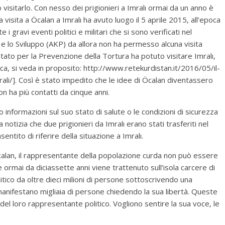
visitarlo. Con nesso dei prigionieri a Imralı ormai da un anno è
 visita a Öcalan a Imralı ha avuto luogo il 5 aprile 2015, all’epoca
gravi eventi politici e militari che si sono verificati nel
a e lo Sviluppo (AKP) da allora non ha permesso alcuna visita
itato per la Prevenzione della Tortura ha potuto visitare Imralı,
lica, si veda in proposito: http://www.retekurdistan.it/2016/05/il-
rali/]. Così è stato impedito che le idee di Öcalan diventassero
n ha più contatti da cinque anni.
 informazioni sul suo stato di salute o le condizioni di sicurezza
 notizia che due prigionieri da Imralı erano stati trasferiti nel
sentito di riferire della situazione a Imralı.
calan, il rappresentante della popolazione curda non può essere
ormai da diciassette anni viene trattenuto sull’isola carcere di
itico da oltre dieci milioni di persone sottoscrivendo una
anifestano migliaia di persone chiedendo la sua libertà. Queste
el loro rappresentante politico. Vogliono sentire la sua voce, le