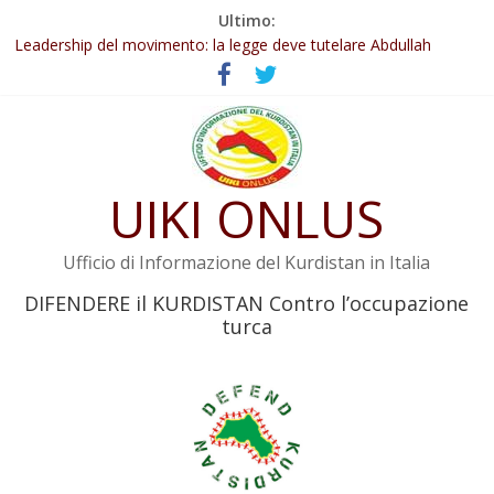
Salta
Ultimo:
Abdullah Öcalan: Le legge negativa deve essere trasformata in
al
legge positiva
contenuto
Leadership del movimento: la legge deve tutelare Abdullah
Öcalan e l’intero movimento
Commissione donne del KNK: Şengal è di nuovo sotto minaccia
Non tenere conto della situazione di Rêber Apo ostacolerebbe
l’attuazione della legge
UIKI ONLUS
Il KNK chiede un’azione internazionale contro i crimini di guerra
dell’Iran
Ufficio di Informazione del Kurdistan in Italia
DIFENDERE il KURDISTAN Contro l’occupazione
turca