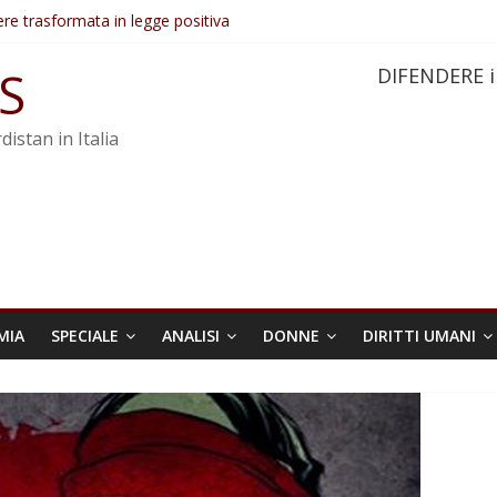
re trasformata in legge positiva
ovo sotto minaccia
S
DIFENDERE i
po ostacolerebbe l’attuazione della legge
 crimini di guerra dell’Iran
distan in Italia
MIA
SPECIALE
ANALISI
DONNE
DIRITTI UMANI