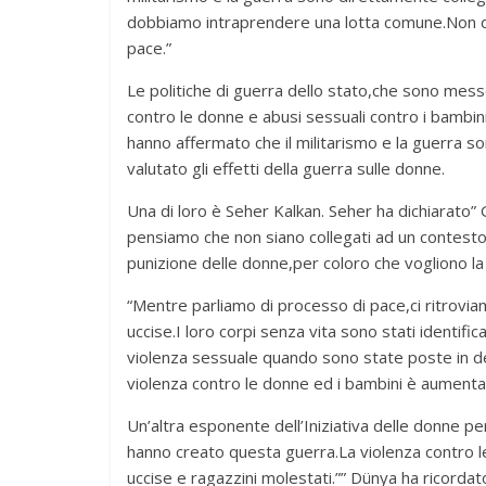
dobbiamo intraprendere una lotta comune.Non d
pace.”
Le politiche di guerra dello stato,che sono mess
contro le donne e abusi sessuali contro i bambini
hanno affermato che il militarismo e la guerra s
valutato gli effetti della guerra sulle donne.
Una di loro è Seher Kalkan. Seher ha dichiarato
pensiamo che non siano collegati ad un contesto
punizione delle donne,per coloro che vogliono la 
“Mentre parliamo di processo di pace,ci ritrovi
uccise.I loro corpi senza vita sono stati identifi
violenza sessuale quando sono state poste in de
violenza contro le donne ed i bambini è aumentat
Un’altra esponente dell’Iniziativa delle donne p
hanno creato questa guerra.La violenza contro 
uccise e ragazzini molestati.”” Dünya ha ricordato