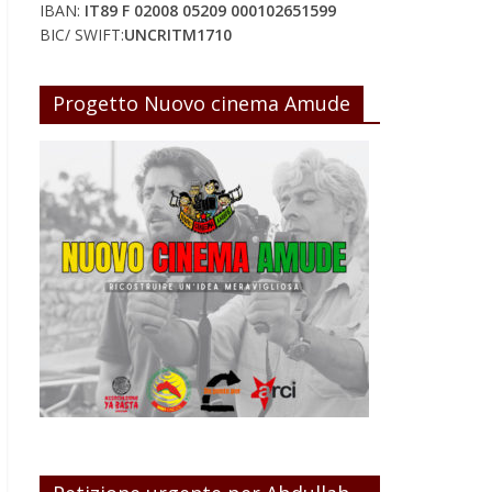
IBAN:
IT89 F 02008 05209 000102651599
BIC/ SWIFT:
UNCRITM1710
Progetto Nuovo cinema Amude