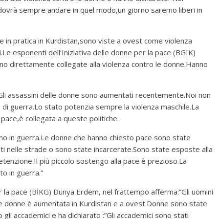
ovrà sempre andare in quel modo,un giorno saremo liberi in
e in pratica in Kurdistan,sono viste a ovest come violenza
.Le esponenti dell’Iniziativa delle donne per la pace (BGIK)
ono direttamente collegate alla violenza contro le donne.Hanno
” Gli assassini delle donne sono aumentati recentemente.Noi non
 di guerra.Lo stato potenzia sempre la violenza maschile.La
pace,è collegata a queste politiche.
amo in guerra.Le donne che hanno chiesto pace sono state
cati nelle strade o sono state incarcerate.Sono state esposte alla
tenzione.Il più piccolo sostengo alla pace è prezioso.La
o in guerra.”
er la pace (BİKG) Dünya Erdem, nel frattempo afferma:”Gli uomini
le donne è aumentata in Kurdistan e a ovest.Donne sono state
 gli accademici e ha dichiarato :”Gli accademici sono stati