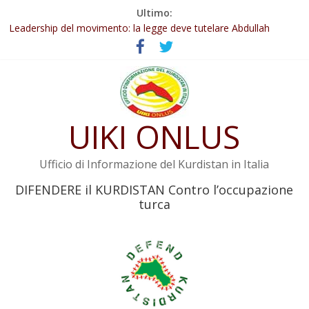
Salta
Ultimo:
Abdullah Öcalan: Le legge negativa deve essere trasformata in
al
legge positiva
contenuto
Leadership del movimento: la legge deve tutelare Abdullah
Öcalan e l’intero movimento
Commissione donne del KNK: Şengal è di nuovo sotto minaccia
Non tenere conto della situazione di Rêber Apo ostacolerebbe
l’attuazione della legge
UIKI ONLUS
Il KNK chiede un’azione internazionale contro i crimini di guerra
dell’Iran
Ufficio di Informazione del Kurdistan in Italia
DIFENDERE il KURDISTAN Contro l’occupazione
turca