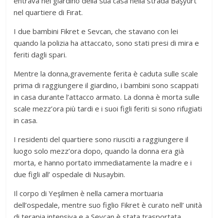
entrava nel giardino della sua casa nella strada Başyurt
nel quartiere di Fırat.
I due bambini Fikret e Sevcan, che stavano con lei
quando la polizia ha attaccato, sono stati presi di mira e
feriti dagli spari.
Mentre la donna,gravemente ferita è caduta sulle scale
prima di raggiungere il giardino, i bambini sono scappati
in casa durante l’attacco armato. La donna è morta sulle
scale mezz’ora più tardi e i suoi figli feriti si sono rifugiati
in casa.
I residenti del quartiere sono riusciti a raggiungere il
luogo solo mezz’ora dopo, quando la donna era già
morta, e hanno portato immediatamente la madre e i
due figli all’ ospedale di Nusaybin.
Il corpo di Yeşilmen è nella camera mortuaria
dell’ospedale, mentre suo figlio Fikret è curato nell’ unità
di terapia intensiva e a Sevcan è stata trasportata