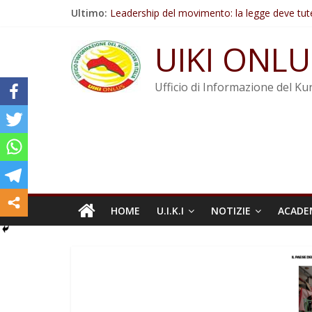
Salta
Ultimo:
Leadership del movimento: la legge deve tut
al
Commissione donne del KNK: Şengal è di nu
contenuto
Non tenere conto della situazione di Rêber A
UIKI ONLU
Il KNK chiede un’azione internazionale contro i
Abdullah Öcalan: Le legge negativa deve esse
Ufficio di Informazione del Kur
HOME
U.I.K.I
NOTIZIE
ACADE