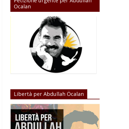
Petizione urgente per Abdullah
Ocalan
Libertà per Abdullah Öcalan