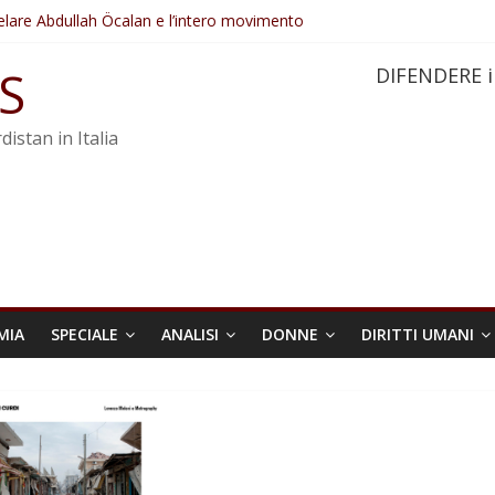
elare Abdullah Öcalan e l’intero movimento
ovo sotto minaccia
po ostacolerebbe l’attuazione della legge
S
DIFENDERE i
 crimini di guerra dell’Iran
re trasformata in legge positiva
distan in Italia
MIA
SPECIALE
ANALISI
DONNE
DIRITTI UMANI