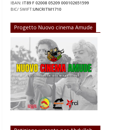
IBAN:
IT89 F 02008 05209 000102651599
BIC/ SWIFT:
UNCRITM1710
Progetto Nuovo cinema Amude