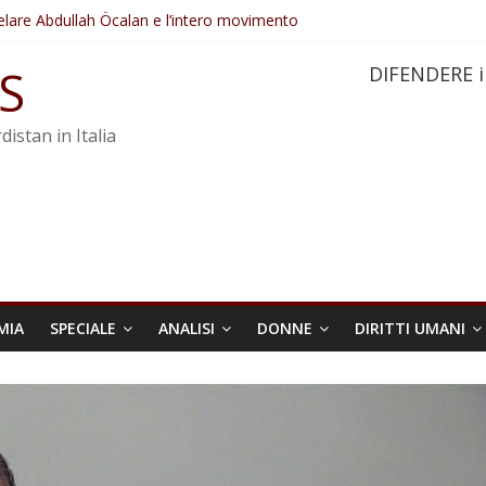
elare Abdullah Öcalan e l’intero movimento
ovo sotto minaccia
po ostacolerebbe l’attuazione della legge
S
DIFENDERE i
 crimini di guerra dell’Iran
re trasformata in legge positiva
distan in Italia
MIA
SPECIALE
ANALISI
DONNE
DIRITTI UMANI