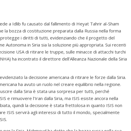
 a Idlib fu causato dal fallimento di Heyat Tahrir al-Sham
e la bozza di costituzione preparata dalla Russia nella forma
protegge i diritti di tutti, evidenziando che il progetto del
e Autonoma in Siria sia la soluzione più appropriata. Sui recenti
ecisione USA di ritirare le truppe, sulle minacce di attacchi turchi
NHA) ha incontrato il direttore dell’Alleanza Nazionale della Siria
idenziato la decisione americana di ritirare le forze dalla Siria.
ricana ha avuto un ruolo nel creare equilibrio nella regione.
uscire dalla Siria è stata una sorpresa per tutti, perché
SIS e rimuovere l’Iran dalla Siria, ma ISIS esiste ancora nella
biata, quindi la decisione è stata frettolosa in quanto ISIS non
nare ISIS servirà agli interessi di tutto il mondo, specialmente
SIS.
e per la Siria, Mahmoud ha detto che la bozza russa nella sua