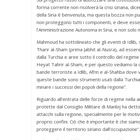
forma corrente non risolverà la crisi siriana, dice
della Siria è benvenuta, ma questa bozza non può 
non proteggono tutti i componenti, e deve essere
l’Amministrazione Autonoma in Siria, e non solo 
Mahmoud ha sottolineato che gli eventi di Idlib
Tharir al-Sham (prima Jabhit al-Nusra), ad esser
dalla Turchia e aree sotto il controllo del regim
Heyat Tahrir al-Sham, e per questo vediamo la crisi
bande terroriste a Idlib, Afrin e al-Shahba dove
queste bande sono strumenti usati dalla Turchia n
minare i successi dei popoli della regione”.
Riguardo all’entrata delle forze di regime nella a
protette dal Consiglio Militare di Manbij ha dett
attacchi sulla regione, specialmente per le motiv
proprio confini. Ciò che è importante è che siamo tu
proteggere il territorio siriano dall’occupazione”.