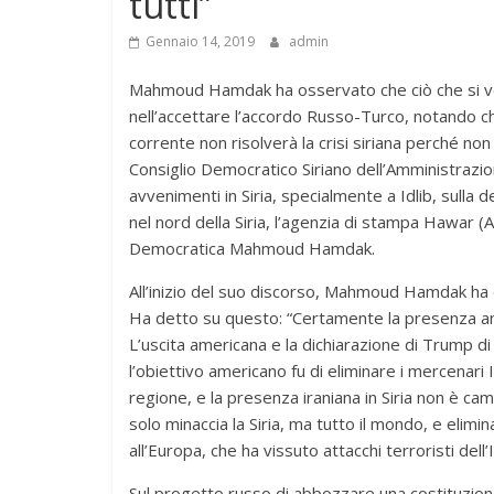
tutti”
Gennaio 14, 2019
admin
Mahmoud Hamdak ha osservato che ciò che si vede
nell’accettare l’accordo Russo-Turco, notando ch
corrente non risolverà la crisi siriana perché non 
Consiglio Democratico Siriano dell’Amministrazion
avvenimenti in Siria, specialmente a Idlib, sulla d
nel nord della Siria, l’agenzia di stampa Hawar (A
Democratica Mahmoud Hamdak.
All’inizio del suo discorso, Mahmoud Hamdak ha ev
Ha detto su questo: “Certamente la presenza ame
L’uscita americana e la dichiarazione di Trump di 
l’obiettivo americano fu di eliminare i mercenari I
regione, e la presenza iraniana in Siria non è cam
solo minaccia la Siria, ma tutto il mondo, e elimi
all’Europa, che ha vissuto attacchi terroristi dell’I
Sul progetto russo di abbozzare una costituzion