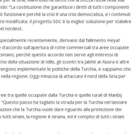
ndo: “La costituzione che garantisce i diritti di tutti i componenti
funzionare perché la crisi è una crisi democratica, e i contenuti
 modificata. Il progetto SDC è la miglior soluzione per stabilire
nel nordest.
, specialmente recentemente, derivano dal fallimento Heyat
e d’accordo sull’apertura di rotte commerciali tra aree occupate
e siriano, perché questo accordo non serve agli interessi di
 della situazione di Idlib, gli scontri tra Jabhit al-Nusra e altre
 vengono implementate le politiche della Turchia, e sappiamo che
ella regione. Oggi minaccia di attaccare il nord della Siria per
ree tra quelle occupate dalla Turchia e quelle rurali di Manbij
o “Questo passo ha tagliato la strada per la Turchia nel lanciare
azioni che la Turchia vuole dare riguardo alla protezione dei
tti siriani, la regione è siriana, ed è compito di tutti i siriani