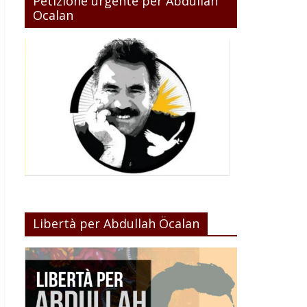
Petizione urgente per Abdullah
Ocalan
Libertà per Abdullah Öcalan