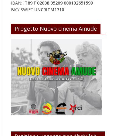
IBAN:
IT89 F 02008 05209 000102651599
BIC/ SWIFT:
UNCRITM1710
Progetto Nuovo cinema Amude