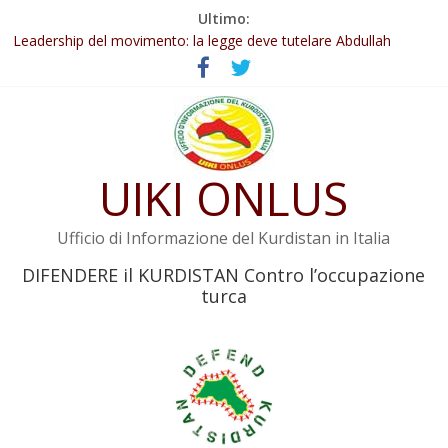
Salta
Ultimo:
Abdullah Öcalan: Le legge negativa deve essere trasformata in
al
legge positiva
contenuto
Leadership del movimento: la legge deve tutelare Abdullah
Öcalan e l’intero movimento
Commissione donne del KNK: Şengal è di nuovo sotto minaccia
Non tenere conto della situazione di Rêber Apo ostacolerebbe
l’attuazione della legge
UIKI ONLUS
Il KNK chiede un’azione internazionale contro i crimini di guerra
dell’Iran
Ufficio di Informazione del Kurdistan in Italia
DIFENDERE il KURDISTAN Contro l’occupazione
turca