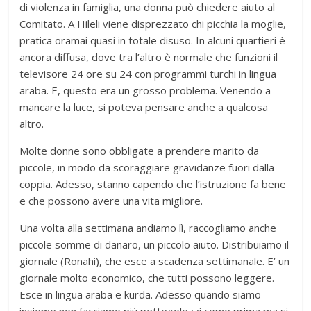
di violenza in famiglia, una donna può chiedere aiuto al
Comitato. A Hileli viene disprezzato chi picchia la moglie,
pratica oramai quasi in totale disuso. In alcuni quartieri è
ancora diffusa, dove tra l’altro è normale che funzioni il
televisore 24 ore su 24 con programmi turchi in lingua
araba. E, questo era un grosso problema. Venendo a
mancare la luce, si poteva pensare anche a qualcosa
altro.
Molte donne sono obbligate a prendere marito da
piccole, in modo da scoraggiare gravidanze fuori dalla
coppia. Adesso, stanno capendo che l’istruzione fa bene
e che possono avere una vita migliore.
Una volta alla settimana andiamo lì, raccogliamo anche
piccole somme di danaro, un piccolo aiuto. Distribuiamo il
giornale (Ronahi), che esce a scadenza settimanale. E’ un
giornale molto economico, che tutti possono leggere.
Esce in lingua araba e kurda. Adesso quando siamo
insieme non facciamo più pettegolezzi come prima ma si