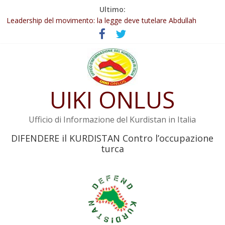
Salta
Ultimo:
al
Abdullah Öcalan: Le legge negativa deve essere trasformata in
legge positiva
contenuto
Leadership del movimento: la legge deve tutelare Abdullah
Öcalan e l’intero movimento
Commissione donne del KNK: Şengal è di nuovo sotto minaccia
Non tenere conto della situazione di Rêber Apo ostacolerebbe
l’attuazione della legge
UIKI ONLUS
Il KNK chiede un’azione internazionale contro i crimini di guerra
dell’Iran
Ufficio di Informazione del Kurdistan in Italia
DIFENDERE il KURDISTAN Contro l’occupazione
turca